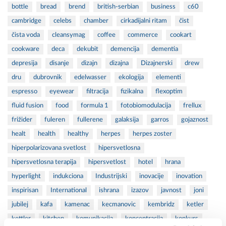
bottle
bread
brend
british-serbian
business
c60
cambridge
celebs
chamber
cirkadijalni ritam
čist
čista voda
cleansymag
coffee
commerce
cookart
cookware
deca
dekubit
demencija
dementia
depresija
disanje
dizajn
dizajna
Dizajnerski
drew
dru
dubrovnik
edelwasser
ekologija
elementi
espresso
eyewear
filtracija
fizikalna
flexoptim
fluid fusion
food
formula 1
fotobiomodulacija
frellux
frižider
fuleren
fullerene
galaksija
garros
gojaznost
healt
health
healthy
herpes
herpes zoster
hiperpolarizovana svetlost
hipersvetlosna
hipersvetlosna terapija
hipersvetlost
hotel
hrana
hyperlight
indukciona
Industrijski
inovacije
inovation
inspirisan
International
ishrana
izazov
javnost
joni
jubilej
kafa
kamenac
kecmanovic
kembridz
ketler
kettler
kitchen
komunikacija
koncentracija
konkurs