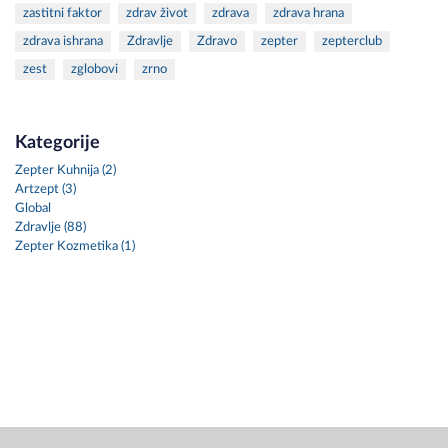
zastitni faktor
zdrav život
zdrava
zdrava hrana
zdrava ishrana
Zdravlje
Zdravo
zepter
zepterclub
zest
zglobovi
zrno
Kategorije
Zepter Kuhnija (2)
Artzept (3)
Global
Zdravlje (88)
Zepter Kozmetika (1)