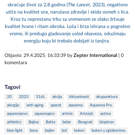
skraćuje život za 2,8 godina (
The Lancet
, 2023), negativno
utiče na kvalitet sna, narušava zdravlje i skida osmeh s lica.
Kroz tu neprestanu trku sa vremenom se olako žrtvuje
kvalitet hrane i ritam obroka. Loša i brza ishrana u pogrešno
vreme, ili predugo gladovanje usled obaveza, oduzimaju
energiju koju bi trebalo dobijati iz tanjira.
Objavio: 29.4.2025. 16:33:39 by
Zepter International
| 0
komentara
Tagovi
20
2025
316L
akcija
Aktuelnosti
akupunktura
alergije
anti-aging
aparat
aqueena
Aqueena Pro
aqueenaevo
aqueenapro
artmix
Artzept
astma
athletics
Bajina
Bašta
bebe
Beograd
bioptron
blue light
boca
bojler
bol
bolovi
bolovi u zglobovima