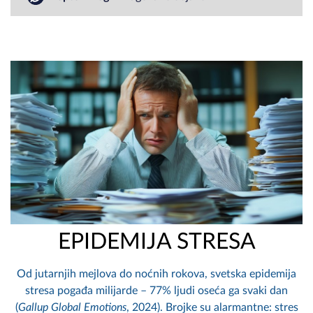
EPIDEMIJA STRESA
Od jutarnjih mejlova do noćnih rokova, svetska epidemija
stresa pogađa milijarde – 77% ljudi oseća ga svaki dan
(
Gallup Global Emotions
, 2024). Brojke su alarmantne: stres