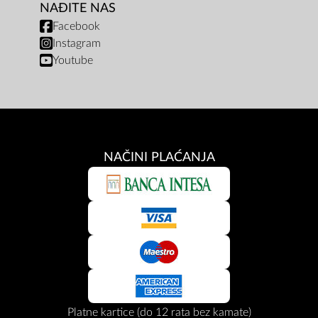
NAĐITE NAS
Facebook
Instagram
Youtube
NAČINI PLAĆANJA
Platne kartice (do 12 rata bez kamate)