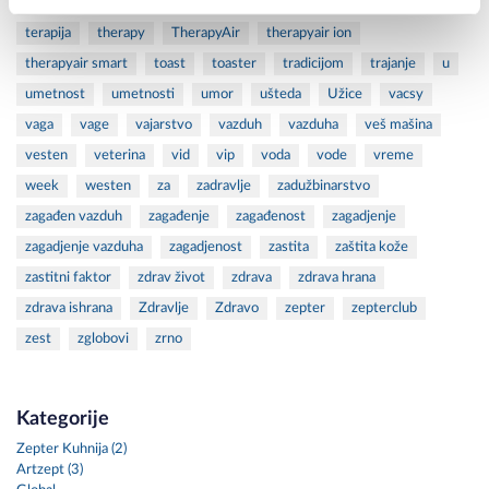
tableware
tech
technology
teflon
tehnologija
terapija
therapy
TherapyAir
therapyair ion
therapyair smart
toast
toaster
tradicijom
trajanje
u
umetnost
umetnosti
umor
ušteda
Užice
vacsy
vaga
vage
vajarstvo
vazduh
vazduha
veš mašina
vesten
veterina
vid
vip
voda
vode
vreme
week
westen
za
zadravlje
zadužbinarstvo
zagađen vazduh
zagađenje
zagađenost
zagadjenje
zagadjenje vazduha
zagadjenost
zastita
zaštita kože
zastitni faktor
zdrav život
zdrava
zdrava hrana
zdrava ishrana
Zdravlje
Zdravo
zepter
zepterclub
zest
zglobovi
zrno
Kategorije
Zepter Kuhnija (2)
Artzept (3)