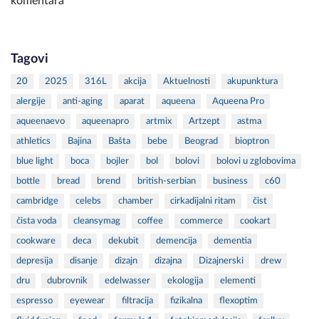
komentara
Tagovi
20
2025
316L
akcija
Aktuelnosti
akupunktura
alergije
anti-aging
aparat
aqueena
Aqueena Pro
aqueenaevo
aqueenapro
artmix
Artzept
astma
athletics
Bajina
Bašta
bebe
Beograd
bioptron
blue light
boca
bojler
bol
bolovi
bolovi u zglobovima
bottle
bread
brend
british-serbian
business
c60
cambridge
celebs
chamber
cirkadijalni ritam
čist
čista voda
cleansymag
coffee
commerce
cookart
cookware
deca
dekubit
demencija
dementia
depresija
disanje
dizajn
dizajna
Dizajnerski
drew
dru
dubrovnik
edelwasser
ekologija
elementi
espresso
eyewear
filtracija
fizikalna
flexoptim