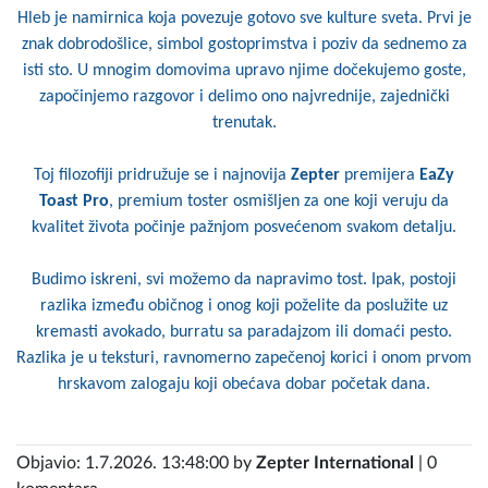
Hleb je namirnica koja povezuje gotovo sve kulture sveta. Prvi je
znak dobrodošlice, simbol gostoprimstva i poziv da sednemo za
isti sto. U mnogim domovima upravo njime dočekujemo goste,
započinjemo razgovor i delimo ono najvrednije, zajednički
trenutak.
Toj filozofiji pridružuje se i najnovija
Zepter
premijera
EaZy
Toast Pro
, premium toster osmišljen za one koji veruju da
kvalitet života počinje pažnjom posvećenom svakom detalju.
Budimo iskreni, svi možemo da napravimo tost. Ipak, postoji
razlika između običnog i onog koji poželite da poslužite uz
kremasti avokado, burratu sa paradajzom ili domaći pesto.
Razlika je u teksturi, ravnomerno zapečenoj korici i onom prvom
hrskavom zalogaju koji obećava dobar početak dana.
Objavio: 1.7.2026. 13:48:00 by
Zepter International
| 0