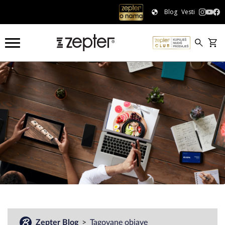
Blog
Vesti
#
Zepter Blog
Tagovane objave