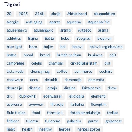
Tagovi
20
2025
316L
akcija
Aktuelnosti
akupunktura
alergije
anti-aging
aparat
aqueena
Aqueena Pro
aqueenaevo
aqueenapro
artmix
Artzept
astma
athletics
Bajina
Bašta
bebe
Beograd
bioptron
blue light
boca
bojler
bol
bolovi
bolovi u zglobovima
bottle
bread
brend
british-serbian
business
c60
cambridge
celebs
chamber
cirkadijalni ritam
čist
čista voda
cleansymag
coffee
commerce
cookart
cookware
deca
dekubit
demencija
dementia
depresija
disanje
dizajn
dizajna
Dizajnerski
drew
dru
dubrovnik
edelwasser
ekologija
elementi
espresso
eyewear
filtracija
fizikalna
flexoptim
fluid fusion
food
formula 1
fotobiomodulacija
frellux
frižider
fuleren
fullerene
galaksija
garros
gojaznost
healt
health
healthy
herpes
herpes zoster