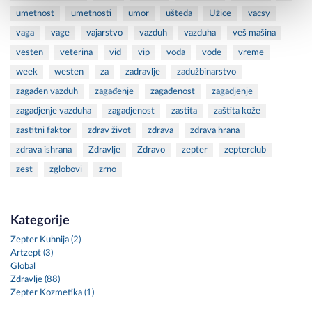
umetnost
umetnosti
umor
ušteda
Užice
vacsy
vaga
vage
vajarstvo
vazduh
vazduha
veš mašina
vesten
veterina
vid
vip
voda
vode
vreme
week
westen
za
zadravlje
zadužbinarstvo
zagađen vazduh
zagađenje
zagađenost
zagadjenje
zagadjenje vazduha
zagadjenost
zastita
zaštita kože
zastitni faktor
zdrav život
zdrava
zdrava hrana
zdrava ishrana
Zdravlje
Zdravo
zepter
zepterclub
zest
zglobovi
zrno
Kategorije
Zepter Kuhnija (2)
Artzept (3)
Global
Zdravlje (88)
Zepter Kozmetika (1)