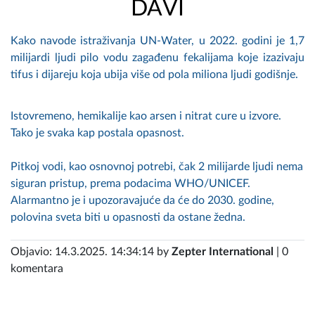
DAVI
Kako navode istraživanja UN-Water, u 2022. godini je 1,7
milijardi ljudi pilo vodu zagađenu fekalijama koje izazivaju
tifus i dijareju koja ubija više od pola miliona ljudi godišnje.
Istovremeno, hemikalije kao arsen i nitrat cure u izvore.
Tako je svaka kap postala opasnost.
Pitkoj vodi, kao osnovnoj potrebi, čak 2 milijarde ljudi nema
siguran pristup, prema podacima WHO/UNICEF.
Alarmantno je i upozoravajuće da će do 2030. godine,
polovina sveta biti u opasnosti da ostane žedna.
Objavio: 14.3.2025. 14:34:14 by
Zepter International
| 0
komentara