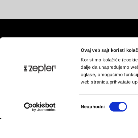
Ovaj veb sajt koristi kolač
Koristimo kolačiće (cooki
Pl
dalje da unapređujemo web
oglase, omogućimo funkcije
web stranicu,prihvatate upo
Избор
Neophodni
сагласности
Korisničk