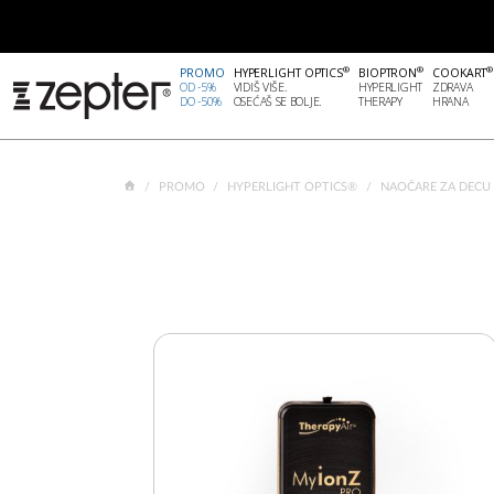
®
®
®
PROMO
HYPERLIGHT OPTICS
BIOPTRON
COOKART
OD -5%
VIDIŠ VIŠE.
HYPERLIGHT
ZDRAVA
DO -50%
OSEĆAŠ SE BOLJE.
THERAPY
HRANA
PROMO
HYPERLIGHT OPTICS®
NAOČARE ZA DECU