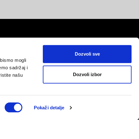
Dozvoli sve
a bismo mogli
red
emo sadržaj i
Dozvoli izbor
istite našu
Pokaži detalje
/311-3233