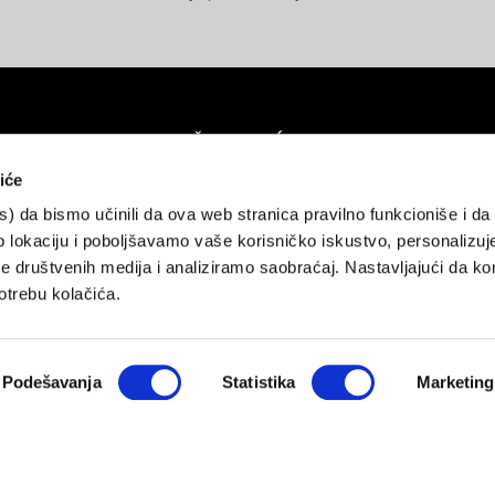
NAČINI PLAĆANJA
iće
es) da bismo učinili da ova web stranica pravilno funkcioniše i d
atne kartice (do 12 rata bez kamate)
Pouzećem
Gotovina
Rate unap
 lokaciju i poboljšavamo vaše korisničko iskustvo, personalizuj
 društvenih medija i analiziramo saobraćaj. Nastavljajući da kor
NAČINI ISPORUKE
trebu kolačića.
Podešavanja
Statistika
Marketing
i servis:
customersupport@zepter.rs
; Call Centar: 0800 234567, Tel: 011
© Copyright by
Zepter IT