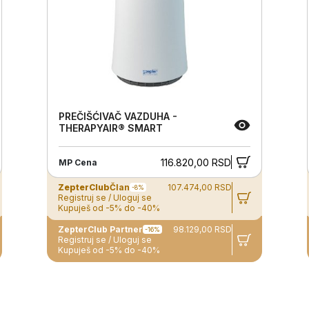
PREČIŠĆIVAČ VAZDUHA -
THERAPYAIR® SMART
116.820,00 RSD
MP Cena
ZepterClub
Član
107.474,00 RSD
-8%
Registruj se / Uloguj se
Kupuješ od -5% do -40%
ZepterClub Partner
98.129,00 RSD
-16%
Registruj se / Uloguj se
Kupuješ od -5% do -40%