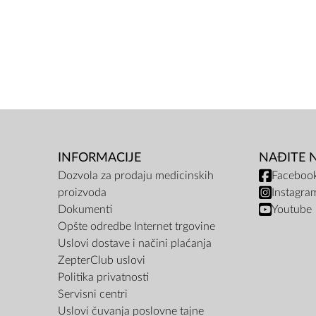
INFORMACIJE
NAĐITE 
Dozvola za prodaju medicinskih
Faceboo
proizvoda
Instagra
Dokumenti
Youtube
Opšte odredbe Internet trgovine
Uslovi dostave i načini plaćanja
ZepterClub uslovi
Politika privatnosti
Servisni centri
Uslovi čuvanja poslovne tajne