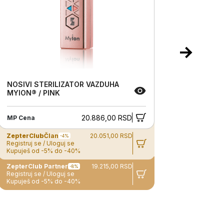
NOSIVI STERILIZATOR VAZDUHA
ARTMIX
MYION® / PINK
20.886,00 RSD
MP Cena
MP Cena
ZepterClub
Član
20.051,00 RSD
ZepterC
-4%
Registruj se / Uloguj se
Registruj 
Kupuješ od -5% do -40%
Kupuješ 
ZepterClub Partner
19.215,00 RSD
-8%
Registruj se / Uloguj se
Registruj 
Kupuješ od -5% do -40%
Kupuješ 