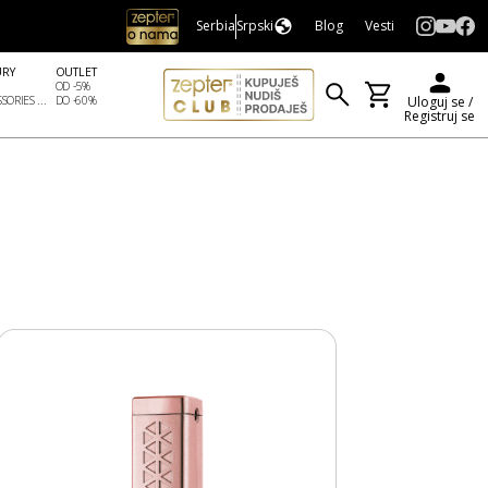
Serbia
Srpski
Blog
Vesti
URY
OUTLET
OD -5%
SORIES ...
DO -60%
Uloguj se /
Registruj se