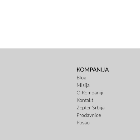
KOMPANIJA
Blog
Misija
O Kompaniji
Kontakt
Zepter Srbija
Prodavnice
Posao