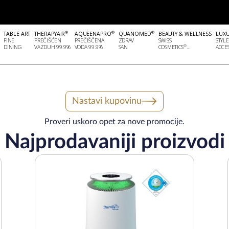
®
®
®
TABLE ART
THERAPYAIR
AQUEENAPRO
QUANOMED
BEAUTY & WELLNESS
LUX
FINE
PREČIŠĆEN
PREČIŠČENA
ZDRAV
SWISS
STYLE
®
DINING
VAZDUH 99.9%
VODA 99.9%
SAN
COSMETICS
...
ACCES
Nastavi kupovinu
Proveri uskoro opet za nove promocije.
Najprodavaniji proizvodi