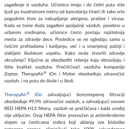
zagađenje iz vazduha. Učionice imaju i do četiri puta više
ljudi po kvadratnom metru od kancelarija čineći ih tako vrlo
pogodnim tlom za nakupljanje alergena, prašine i virusa.
Kada se tome doda zagađeni spoljašnji vazduh, posebno u
urbanim sredinama, učionice često postaju najštetnija
mesta za zdravlje dece. Posledice se ne ogledaju samo u
češćim prehladama i kašljanju, već i u smanjenoj pažnji i
slabijem školskom uspehu. Kako onda stvoriti zdravije
okruženje? Ključno je obezbediti rešenja koja obnavljaju i
štite kvalitet vazduha. Prečišćivači vazduha kompanije
®
Zepter, TherapyAir
iOn i MyIon obezbeđuju zdravočist
vazduh, i na putu do škole i u školi.
®
TherapyAir
iOn
zahvaljujući šestostepenoj filtraciji
obezbeđuje 99,9% zdravočist vazduh, a zahvaljujući novom
RED HEPA H13 filteru, vazduh se prečišćava i kada uređaj
nije uključen. Ovaj HEPA filter presvučen je antimikrobnim
slojem sa česticama srebra koji uklanja sve biološke