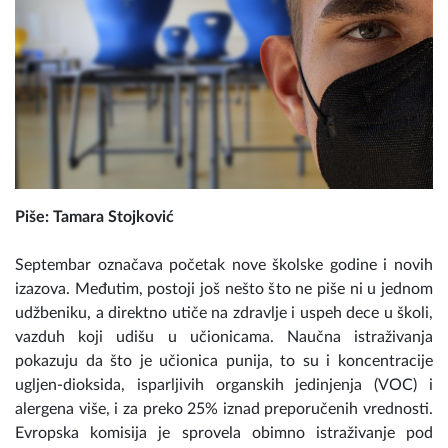
Piše: Tamara Stojković
Septembar označava početak nove školske godine i novih
izazova. Međutim, postoji još nešto što ne piše ni u jednom
udžbeniku, a direktno utiče na zdravlje i uspeh dece u školi,
vazduh koji udišu u učionicama. Naučna istraživanja
pokazuju da što je učionica punija, to su i koncentracije
ugljen-dioksida, isparljivih organskih jedinjenja (VOC) i
alergena više, i za preko 25% iznad preporučenih vrednosti.
Evropska komisija je sprovela obimno istraživanje pod