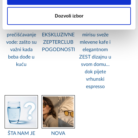
Dozvoli izbor
Uređaji za
LETO UZ
Uživajte u
prečišćavanje
EKSKLUZIVNE
mirisu sveže
vode: zašto su
ZEPTERCLUB
mlevene kafe i
važni kada
POGODNOSTI
elegantnom
beba dođe u
ZEST dizajnu u
kuću
svom domu...
dok pijete
vrhunski
espresso
ŠTA NAM JE
NOVA