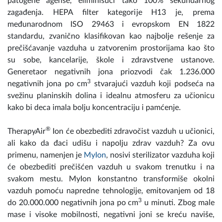
patogene agense, eliminišući tako 100% sekundarnog
zagađenja. HEPA filter kategorije H13 je, prema
međunarodnom ISO 29463 i evropskom EN 1822
standardu, zvanično klasifikovan kao najbolje rešenje za
prečišćavanje vazduha u zatvorenim prostorijama kao što
su sobe, kancelarije, škole i zdravstvene ustanove.
Generetaor negativnih jona priozvodi čak 1.236.000
3
negativnih jona po cm
stvarajući vazduh koji podseća na
svežinu planinskih dolina i idealnu atmosferu za učionicu
kako bi deca imala bolju koncentraciju i pamćenje.
®
TherapyAir
Ion će obezbediti zdravočist vazduh u učionici,
ali kako da đaci udišu i napolju zdrav vazduh? Za ovu
primenu, namenjen je
MyIon
, nosivi sterilizator vazduha koji
će obezbediti prečišćen vazduh u svakom trenutku i na
svakom mestu. MyIon konstantno transformiše okolni
vazduh pomoću napredne tehnologije, emitovanjem od 18
3
do 20.000.000 negativnih jona po cm
u minuti. Zbog male
mase i visoke mobilnosti, negativni joni se kreću naviše,