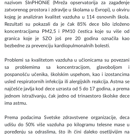
nazivom SInPHONiE (Mreža opservatorija za zagađenje
zatvorenog prostora i zdravlje u školama u Evropi), u okviru
kojeg je analiziran kvalitet vazduha u 114 osnovnih škola.
Rezultati su pokazali da je čak 85% dece bilo izloženo
koncentracijama PM2,5 i PM10 čestica koje su više od
granica koje je SZO još pre 20 godina označila kao
bezbedne za prevenciju kardiopulmonalnih bolesti.
Problemi sa kvalitetom vazduha u učionicama su povezani
sa problemima sa koncentracijom, glavoboljom i
pospanošću učenika, školskim uspehom, kao i izostancima
usled respiratornih infekcija ili alergijskih reakcija. Astma se
najčešće javlja kod dece uzrasta od 5 do 17 godina, a prema
jednom istraživanju, čak jedno od trinaestoro školske dece
ima astmu.
Prema podacima Svetske zdravstvene organizacije, deca
udišu do 50% više vazduha po kilogramu telesne mase u
poređenju sa odraslima, što ih čini daleko osetljivijim na