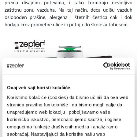
prema disajnim putevima, i tako formiraju nevidljivu
zaštitnu zonu vazduha. Na taj način, deca udišu vazduh
oslobođen prašine, alergena i štetnih čestica čak i dok
hodaju kroz prometne ulice ili putuju do škole autobusom.
Ovaj veb sajt koristi kolačiće
Koristimo kolačiće (cookies) da bismo učinili da ova web
stranica pravilno funkcioniše i da bismo mogli dalje da
unapređujemo web lokaciju i poboljšavamo vaše
korisničko iskustvo, personalizujemo sadržaj i oglase,
omogućimo funkcije društvenih medija i analiziramo
saobraćaj. Nastavljajući da koristite našu web