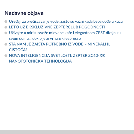
Nedavne objave
Uređaji za prečišćavanje vode: zašto su važni kada beba dođe u kuću
LETO UZ EKSKLUZIVNE ZEPTERCLUB POGODNOSTI
Uživajte u mirisu sveže mlevene kafe i elegantnom ZEST dizajnu u
svom domu... dok pijete vrhunski espresso
ŠTA NAM JE ZAISTA POTREBNO IZ VODE – MINERALI ILI
ČISTOĆA?
NOVA INTELIGENCIJA SVETLOSTI: ZEPTER ZC60-X®
NANOFOTONIČKA TEHNOLOGIJA