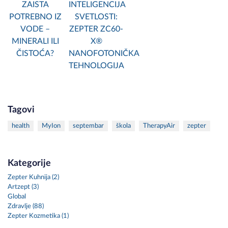
ZAISTA
INTELIGENCIJA
POTREBNO IZ
SVETLOSTI:
VODE –
ZEPTER ZC60-
MINERALI ILI
X®
ČISTOĆA?
NANOFOTONIČKA
TEHNOLOGIJA
Tagovi
health
MyIon
septembar
škola
TherapyAir
zepter
Kategorije
Zepter Kuhnija (2)
Artzept (3)
Global
Zdravlje (88)
Zepter Kozmetika (1)