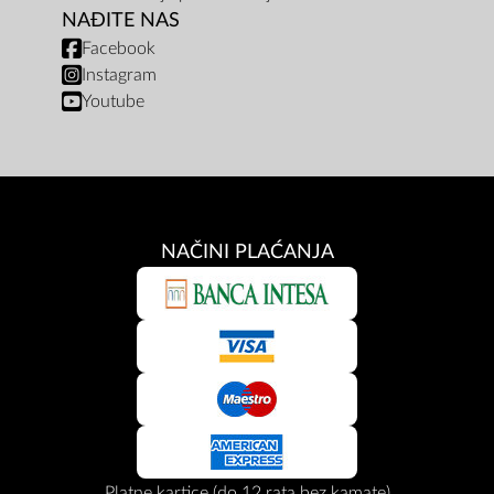
NAĐITE NAS
Facebook
Instagram
Youtube
NAČINI PLAĆANJA
Platne kartice (do 12 rata bez kamate)