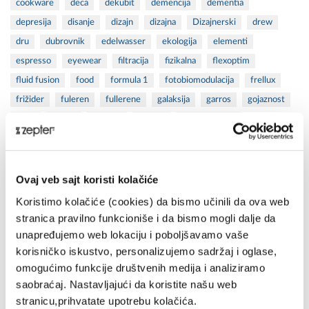
cookware
deca
dekubit
demencija
dementia
depresija
disanje
dizajn
dizajna
Dizajnerski
drew
dru
dubrovnik
edelwasser
ekologija
elementi
espresso
eyewear
filtracija
fizikalna
flexoptim
fluid fusion
food
formula 1
fotobiomodulacija
frellux
frižider
fuleren
fullerene
galaksija
garros
gojaznost
healt
health
healthy
herpes
herpes zoster
hiperpolarizovana svetlost
hipersvetlosna
hipersvetlosna terapija
hipersvetlost
hotel
hrana
hyperlight
indukciona
Industrijski
inovacije
inovation
Ovaj veb sajt koristi kolačiće
inspirisan
International
ishrana
izazov
javnost
joni
Koristimo kolačiće (cookies) da bismo učinili da ova web
jubilej
kafa
kamenac
kecmanovic
kembridz
ketler
stranica pravilno funkcioniše i da bismo mogli dalje da
unapređujemo web lokaciju i poboljšavamo vaše
kettler
kitchen
komunikacija
koncentracija
konkurs
korisničko iskustvo, personalizujemo sadržaj i oglase,
kontaminati
Kozmetika
Kreativni
krema za suncanje
omogućimo funkcije društvenih medija i analiziramo
kuvalo
kuvanje
la danza
lečenje
ledjima
leto
saobraćaj. Nastavljajući da koristite našu web
letovanje
living
Lonac
madlena
mašina za mlevenje
stranicu,prihvatate upotrebu kolačića.