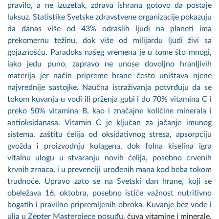
pravilo, a ne izuzetak, zdrava ishrana gotovo da postaje
luksuz. Statistike Svetske zdravstvene organizacije pokazuju
da danas više od 43% odraslih ljudi na planeti ima
prekomernu težinu, dok više od milijardu ljudi živi sa
gojaznošću. Paradoks našeg vremena je u tome što mnogi,
iako jedu puno, zapravo ne unose dovoljno hranljivih
materija jer način pripreme hrane često uništava njene
najvrednije sastojke. Naučna istraživanja potvrđuju da se
tokom kuvanja u vodi ili prženja gubi i do 70% vitamina C i
preko 50% vitamina B, kao i značajne količine minerala i
antioksidanasa. Vitamin C je ključan za jačanje imunog
sistema, zaštitu ćelija od oksidativnog stresa, apsorpciju
gvožđa i proizvodnju kolagena, dok folna kiselina igra
vitalnu ulogu u stvaranju novih ćelija, posebno crvenih
krvnih zrnaca, i u prevenciji urođenih mana kod beba tokom
trudnoće. Upravo zato se na Svetski dan hrane, koji se
obeležava 16. oktobra, posebno ističe važnost nutritivno
bogatih i pravilno pripremljenih obroka. Kuvanje bez vode i
ulja u
Zepter Masterpiece posuđu
, čuva vitamine i minerale,