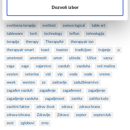
saopstenje
scales
science
sedeci
seminar
Dozvoli izbor
septembar
skin care
škola
sportske povrede
startups
stres
stress
studente
summer set
suncanje
sunce
svetlosna terapija
svetlost
swisso logical
table art
tableware
tech
technology
teflon
tehnologija
terapija
therapy
TherapyAir
therapyair ion
therapyair smart
toast
toaster
tradicijom
trajanje
u
umetnost
umetnosti
umor
ušteda
Užice
vacsy
vaga
vage
vajarstvo
vazduh
vazduha
veš mašina
vesten
veterina
vid
vip
voda
vode
vreme
week
westen
za
zadravlje
zadužbinarstvo
zagađen vazduh
zagađenje
zagađenost
zagadjenje
zagadjenje vazduha
zagadjenost
zastita
zaštita kože
zastitni faktor
zdrav život
zdrava
zdrava hrana
zdrava ishrana
Zdravlje
Zdravo
zepter
zepterclub
zest
zglobovi
zrno