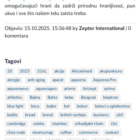
omogućavajući hrani da zadrži prirodnu hranljivost, pun
ukus i sve što našem telu zaista treba.
Objavio: 15.10.2025. 15:36:48 by
Zepter International
| 0
komentara
Tagovi
20
2025
316L
akcija
Aktuelnosti
akupunktura
alergije
anti-aging
aparat
aqueena
Aqueena Pro
aqueenaevo
aqueenapro
artmix
Artzept
astma
athletics
Bajina
Bašta
bebe
Beograd
bioptron
blue light
boca
bojler
bol
bolovi
bolovi u zglobovima
bottle
bread
brend
british-serbian
business
c60
cambridge
celebs
chamber
cirkadijalni ritam
čist
čista voda
cleansymag
coffee
commerce
cookart