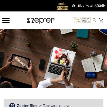
Blog
Vesti
#
Zepter Blog
Tagovane objave