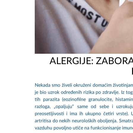
ALERGIJE: ZABORAV
Nekada smo živeli okruženi domaćim životinjama
je bio uzrok određenih rizika po zdravlje. Iz t
tih parazita (eozinofilne granulocite, hista
razloga, „opaljuju“ same od sebe i uzrokuju 
preosetljivosti i ima ih ukupno četiri vrste).
artritisa do nekih neuroloških oboljenja. Smat
vazduhu povoljno utiče na funkcionisanje imunol