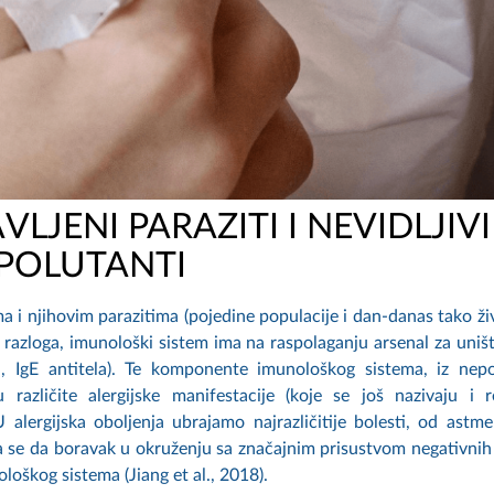
LJENI PARAZITI I NEVIDLJIVI
POLUTANTI
 i njihovim parazitima (pojedine populacije i dan-danas tako živ
og razloga, imunološki sistem ima na raspolaganju arsenal za uniš
min, IgE antitela). Te komponente imunološkog sistema, iz nep
različite alergijske manifestacije (koje se još nazivaju i r
 U alergijska oboljenja ubrajamo najrazličitije bolesti, od astm
ra se da boravak u okruženju sa značajnim prisustvom negativnih
oškog sistema (Jiang et al., 2018).