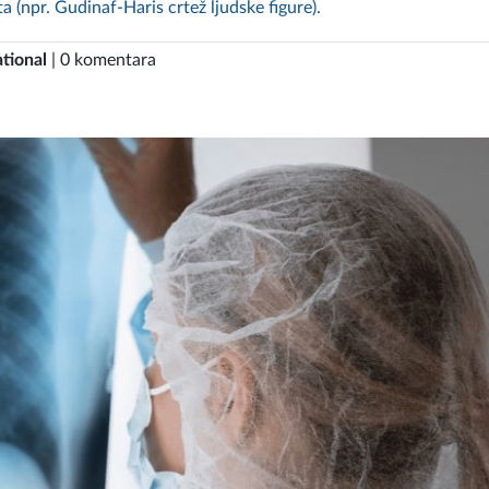
a (npr. Gudinaf-Haris crtež ljudske figure).
tional
| 0 komentara