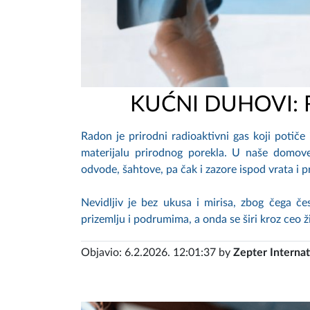
KUĆNI DUHOVI: 
Radon je prirodni radioaktivni gas koji potiče
materijalu prirodnog porekla. U naše domove
odvode, šahtove, pa čak i zazore ispod vrata i p
Nevidljiv je bez ukusa i mirisa, zbog čega č
prizemlju i podrumima, a onda se širi kroz ceo ž
Objavio: 6.2.2026. 12:01:37 by
Zepter Internat