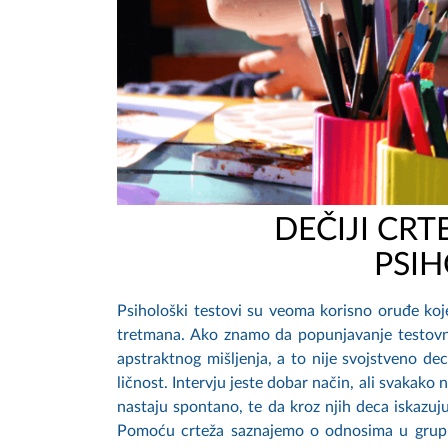
DEČIJI CRT
PSIH
Psihološki testovi su veoma korisno oruđe koje
tretmana. Ako znamo da popunjavanje testovno
apstraktnog mišljenja, a to nije svojstveno de
ličnost. Intervju jeste dobar način, ali svakako 
nastaju spontano, te da kroz njih deca iskazuj
Pomoću crteža saznajemo o odnosima u grupi 