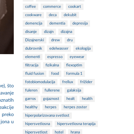
coffee
commerce
cookart
cookware
deca
dekubit
demencija
dementia
depresija
disanje
dizajn
dizajna
Dizajnerski
drew
dru
dubrovnik
edelwasser
ekologija
elementi
espresso
eyewear
filtracija
fizikalna
flexoptim
fluid fusion
food
formula 1
fotobiomodulacija
frellux
frižider
e), što
fuleren
fullerene
galaksija
tavanje
garros
gojaznost
healt
health
oznatih
eakcije
healthy
herpes
herpes zoster
e preko
hiperpolarizovana svetlost
 jona u
hipersvetlosna
hipersvetlosna terapija
hipersvetlost
hotel
hrana