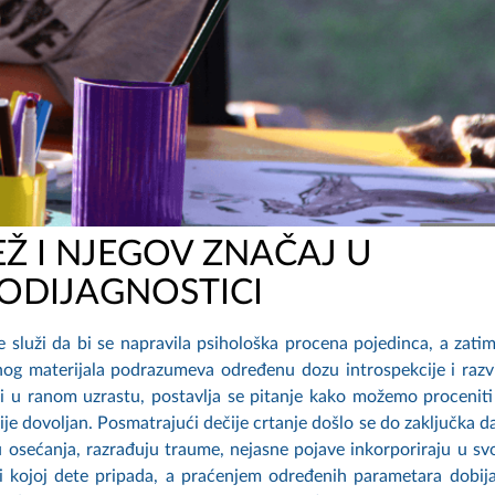
EŽ I NJEGOV ZNAČAJ U
ODIJAGNOSTICI
 služi da bi se napravila psihološka procena pojedinca, a zatim
g materijala podrazumeva određenu dozu introspekcije i razv
ci u ranom uzrastu, postavlja se pitanje kako možemo proceniti
nije dovoljan. Posmatrajući dečije crtanje došlo se do zaključka da
u osećanja, razrađuju traume, nejasne pojave inkorporiraju u svo
kojoj dete pripada, a praćenjem određenih parametara dobija