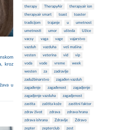
therapy
TherapyAir
therapyair ion
therapyair smart
toast
toaster
tradicijom
trajanje
u
umetnost
umetnosti
umor
ušteda
Užice
vacsy
vaga
vage
vajarstvo
vazduh
vazduha
veš mašina
vesten
veterina
vid
vip
vinskom
voda
vode
vreme
week
a, kroz
westen
za
zadravlje
zadužbinarstvo
zagađen vazduh
ržava u
zagađenje
zagađenost
zagadjenje
zagadjenje vazduha
zagadjenost
zastita
zaštita kože
zastitni faktor
zdrav život
zdrava
zdrava hrana
zdrava ishrana
Zdravlje
Zdravo
zepter
zepterclub
zest