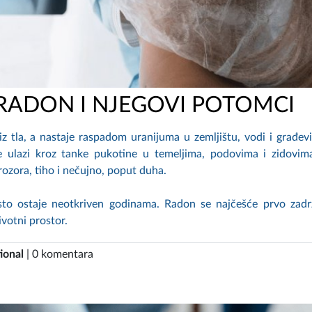
RADON I NJEGOVI POTOMCI
 iz tla, a nastaje raspadom uranijuma u zemljištu, vodi i građe
 ulazi kroz tanke pukotine u temeljima, podovima i zidovim
rozora, tiho i nečujno, poput duha.
esto ostaje neotkriven godinama. Radon se najčešće prvo zad
ivotni prostor.
ional
| 0 komentara