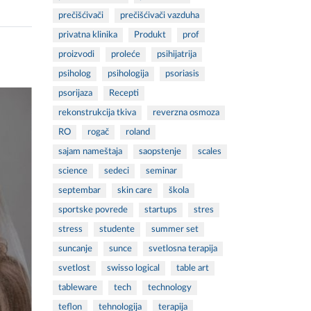
prečišćivači
prečišćivači vazduha
privatna klinika
Produkt
prof
proizvodi
proleće
psihijatrija
psiholog
psihologija
psoriasis
psorijaza
Recepti
rekonstrukcija tkiva
reverzna osmoza
RO
rogač
roland
sajam nameštaja
saopstenje
scales
science
sedeci
seminar
septembar
skin care
škola
sportske povrede
startups
stres
stress
studente
summer set
suncanje
sunce
svetlosna terapija
svetlost
swisso logical
table art
tableware
tech
technology
teflon
tehnologija
terapija