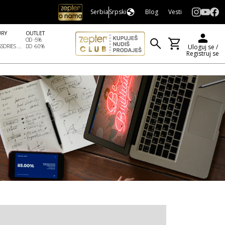
Serbia
Srpski
Blog
Vesti
URY
OUTLET
OD -5%
SORIES ...
DO -60%
Uloguj se /
Registruj se