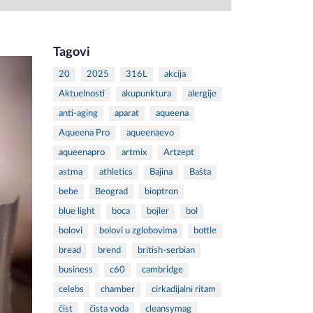
Tagovi
20
2025
316L
akcija
Aktuelnosti
akupunktura
alergije
anti-aging
aparat
aqueena
Aqueena Pro
aqueenaevo
aqueenapro
artmix
Artzept
astma
athletics
Bajina
Bašta
bebe
Beograd
bioptron
blue light
boca
bojler
bol
bolovi
bolovi u zglobovima
bottle
bread
brend
british-serbian
business
c60
cambridge
celebs
chamber
cirkadijalni ritam
čist
čista voda
cleansymag