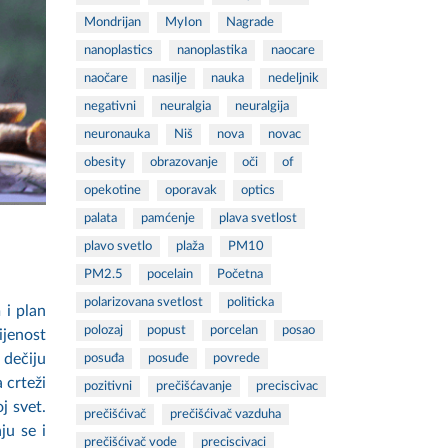
Mondrijan
MyIon
Nagrade
nanoplastics
nanoplastika
naocare
naočare
nasilje
nauka
nedeljnik
negativni
neuralgia
neuralgija
neuronauka
Niš
nova
novac
obesity
obrazovanje
oči
of
opekotine
oporavak
optics
palata
pamćenje
plava svetlost
plavo svetlo
plaža
PM10
PM2.5
pocelain
Početna
polarizovana svetlost
politicka
 i plan
polozaj
popust
porcelan
posao
ijenost
 dečiju
posuđa
posuđe
povrede
 crteži
pozitivni
prečišćavanje
preciscivac
j svet.
prečišćivač
prečišćivač vazduha
ju se i
prečišćivač vode
preciscivaci