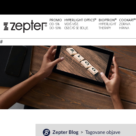
®
®
®
PROMO
HYPERLIGHT OPTICS
BIOPTRON
COOKART
OD -5%
VIDIŠ VIŠE.
HYPERLIGHT
ZDRAVA
DO -50%
OSEĆAŠ SE BOLJE.
THERAPY
HRANA
#
Zepter Blog
Tagovane objave