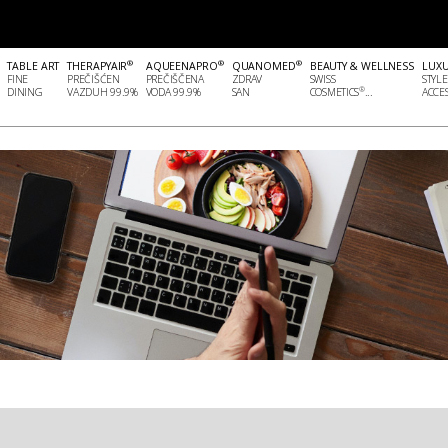
®
®
®
TABLE ART
THERAPYAIR
AQUEENAPRO
QUANOMED
BEAUTY & WELLNESS
LUX
FINE
PREČIŠĆEN
PREČIŠČENA
ZDRAV
SWISS
STYLE
®
DINING
VAZDUH 99.9%
VODA 99.9%
SAN
COSMETICS
...
ACCES