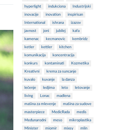
hyperlight
indukciona
Industrijski
inovacije
inovation
inspirisan
International
ishrana
izazov
javnost
joni
jubilej
kafa
kamenac
kecmanovic
kembridz
ketler
kettler
kitchen
komunikacija
koncentracija
konkurs
kontaminati
Kozmetika
Kreativni
krema za suncanje
kuvalo
kuvanje
la danza
lečenje
ledjima
leto
letovanje
living
Lonac
madlena
mašina za mlevenje
mašina za sudove
masterpiece
MedicRada
medis
Međunarodni
meso
mikroplastika
Minister
miomir
mixsy
mlin