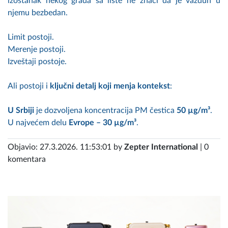
izostanak nekog grada sa liste ne znači da je vazduh u
njemu bezbedan.
Limit postoji.
Merenje postoji.
Izveštaji postoje.
Ali postoji i
ključni detalj koji menja kontekst
:
U Srbiji
je dozvoljena koncentracija PM čestica
50 µg/m³
.
U najvećem delu
Evrope – 30 µg/m³
.
Objavio: 27.3.2026. 11:53:01 by
Zepter International
| 0
komentara