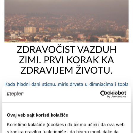
ZDRAVOČIST VAZDUH
ZIMI. PRVI KORAK KA
ZDRAVIJEM ŽIVOTU.
Kada hladni dani stignu, miris drveta u dimnjacima i topla
atmosfera doma deluju idilično. Ipak, iza te zimske slike,
krije se ozbiljan problem: tokom grejne sezone kvalitet
vazduha drastično opada. Dim koji se diže iz hiljada
dimnjaka sadrži mikroskopske čestice koje ne samo da
Ovaj veb sajt koristi kolačiće
zamagljuju horizont, već ulaze duboko u naša pluća i
Koristimo kolačiće (cookies) da bismo učinili da ova web
krvotok, utičući na disajne puteve, srce i imuni sistem. U
stranica pravilno funkcioniše i da bismo mogli dalje da