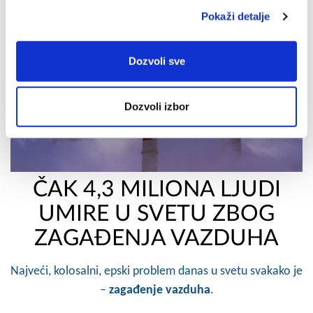
Pokaži detalje
Dozvoli sve
Dozvoli izbor
ČAK 4,3 MILIONA LJUDI
UMIRE U SVETU ZBOG
ZAGAĐENJA VAZDUHA
Najveći, kolosalni, epski problem danas u svetu svakako je
–
zagađenje vazduha
.