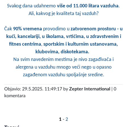
Svakog dana udahnemo
više od 11.000 litara vazduha
.
Ali, kakvog je kvaliteta taj vazduh?
Čak
90% vremena
provodimo u
zatvorenom prostoru - u
kući, kancelariji, u školama, vrtićima, u zdravstvenim i
fitnes centrima
,
sportskim i kulturnim ustanovama,
klubovima, diskotekama.
Na svim navedenim mestima je nivo zagađivača i
alergena u vazduhu mnogo veći nego u opasno
zagađenom vazduhu spoljašnje sredine.
Objavio: 29.5.2025. 11:49:17 by
Zepter International
| 0
komentara
1
-
2