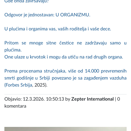
Gde onda završavaju?
Odgovor je jednostavan: U ORGANIZMU.
U plućima i organima vas, vaših roditelja i vaše dece.
Pritom se mnoge sitne čestice ne zadržavaju samo u
plućima.
One ulaze u krvotok i mogu da utiču na rad drugih organa.
Prema procenama stručnjaka, više od 14.000 prevremenih
smrti godišnje u Srbiji povezano je sa zagađenjem vazduha
(
Forbes Srbija
, 2025).
Objavio: 12.3.2026. 10:50:13 by
Zepter International
| 0
komentara