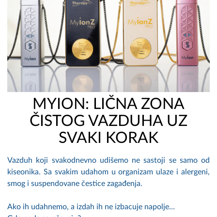
MYION: LIČNA ZONA
ČISTOG VAZDUHA UZ
SVAKI KORAK
Vazduh koji svakodnevno udišemo ne sastoji se samo od
kiseonika. Sa svakim udahom u organizam ulaze i alergeni,
smog i suspendovane čestice zagađenja.
Ako ih udahnemo, a izdah ih ne izbacuje napolje…