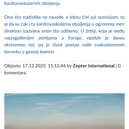
kardiovaskularnih oboljenja.
Ono što statistike ne navode, a istinu čini još surovijom, to
je da su čak i ta kardiovaskularna oboljenja u ogromnoj meri
direktno izazvana onim što udišemo. U Srbiji, koja je među
najzagađenijim zemljama u Evropi, vazduh je danas
ekstremno loš, pa je život postao nalik svakodnevnom
boravku u gasnoj komori.
Objavio: 17.12.2025. 15:12:44 by
Zepter International
| 0
komentara