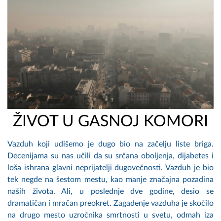
ŽIVOT U GASNOJ KOMORI
Vazduh koji udišemo je dugo bio na začelju liste briga.
Decenijama su nas učili da su srčana oboljenja, dijabetes i
loša ishrana glavni neprijatelji dugovečnosti. Vazduh je bio
tek negde na šestom mestu, kao manje značajna pozadina
naših života. Ali, u poslednje dve godine, desio se
dramatičan i mračan preokret. Zagađenje vazduha je skočilo
na drugo mesto uzročnika smrtnosti u svetu, odmah iza