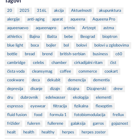
Tagovi
20
2025
316L
akcija
Aktuelnosti
akupunktura
alergije
anti-aging
aparat
aqueena
Aqueena Pro
aqueenaevo
aqueenapro
artmix
Artzept
astma
athletics
Bajina
Bašta
bebe
Beograd
bioptron
blue light
boca
bojler
bol
bolovi
bolovi u zglobovima
bottle
bread
brend
british-serbian
business
c60
cambridge
celebs
chamber
cirkadijalni ritam
čist
čista voda
cleansymag
coffee
commerce
cookart
cookware
deca
dekubit
demencija
dementia
depresija
disanje
dizajn
dizajna
Dizajnerski
drew
dru
dubrovnik
edelwasser
ekologija
elementi
espresso
eyewear
filtracija
fizikalna
flexoptim
fluid fusion
food
formula 1
fotobiomodulacija
frellux
frižider
fuleren
fullerene
galaksija
garros
gojaznost
healt
health
healthy
herpes
herpes zoster