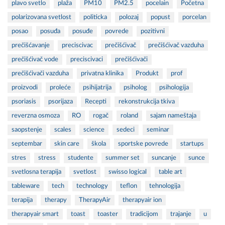
plavo svetlo
plaža
PM10
PM2.5
pocelain
Početna
polarizovana svetlost
politicka
polozaj
popust
porcelan
posao
posuđa
posuđe
povrede
pozitivni
prečišćavanje
preciscivac
prečišćivač
prečišćivač vazduha
prečišćivač vode
preciscivaci
prečišćivači
prečišćivači vazduha
privatna klinika
Produkt
prof
proizvodi
proleće
psihijatrija
psiholog
psihologija
psoriasis
psorijaza
Recepti
rekonstrukcija tkiva
reverzna osmoza
RO
rogač
roland
sajam nameštaja
saopstenje
scales
science
sedeci
seminar
septembar
skin care
škola
sportske povrede
startups
stres
stress
studente
summer set
suncanje
sunce
svetlosna terapija
svetlost
swisso logical
table art
tableware
tech
technology
teflon
tehnologija
terapija
therapy
TherapyAir
therapyair ion
therapyair smart
toast
toaster
tradicijom
trajanje
u