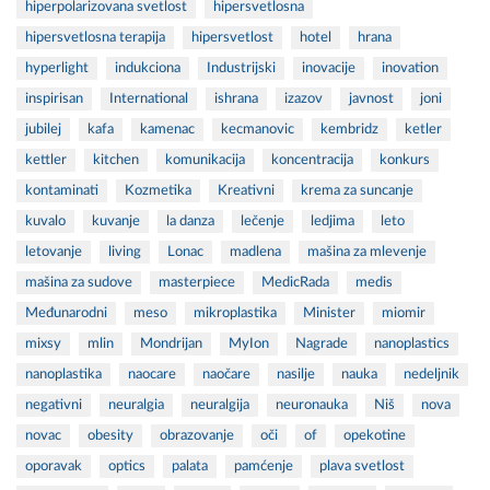
hiperpolarizovana svetlost
hipersvetlosna
hipersvetlosna terapija
hipersvetlost
hotel
hrana
hyperlight
indukciona
Industrijski
inovacije
inovation
inspirisan
International
ishrana
izazov
javnost
joni
jubilej
kafa
kamenac
kecmanovic
kembridz
ketler
kettler
kitchen
komunikacija
koncentracija
konkurs
kontaminati
Kozmetika
Kreativni
krema za suncanje
kuvalo
kuvanje
la danza
lečenje
ledjima
leto
letovanje
living
Lonac
madlena
mašina za mlevenje
mašina za sudove
masterpiece
MedicRada
medis
Međunarodni
meso
mikroplastika
Minister
miomir
mixsy
mlin
Mondrijan
MyIon
Nagrade
nanoplastics
nanoplastika
naocare
naočare
nasilje
nauka
nedeljnik
negativni
neuralgia
neuralgija
neuronauka
Niš
nova
novac
obesity
obrazovanje
oči
of
opekotine
oporavak
optics
palata
pamćenje
plava svetlost