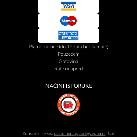
Platne kartice (do 12 rata bez kamate)
Pouzećem
Gotovina
Rate unapred
NAČINI ISPORUKE
Korisnički servis:
customersupport@zepter.rs
; Call