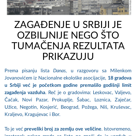
ZAGAĐENJE U SRBIJI JE
OZBILJNIJE NEGO ŠTO
TUMAČENJA REZULTATA
PRIKAZUJU
Prema pisanju lista
Danas
, u razgovoru sa Milenkom
Jovanovićem iz Nacionalne ekološke asocijacije,
18 gradova
u Srbiji već je početkom godine premašilo godišnji limit
zagađenja vazduha
. Reč je o gradovima: Leskovac, Valjevo,
Čačak, Novi Pazar, Prokuplje, Šabac, Loznica, Zaječar,
Užice, Negotin, Kosjerić, Beograd, Požega, Niš, Kruševac,
Kraljevo, Kragujevac i Bor.
To je već
preveliki broj za zemlju ove veličine
. Istovremeno,