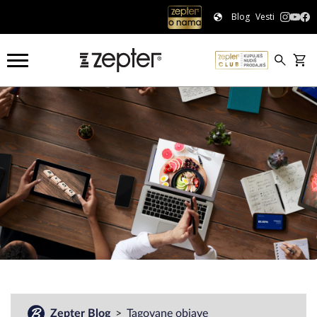
Blog
Vesti
#
Zepter Blog
Tagovane objave