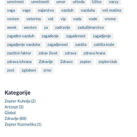
umetnost
umetnosti
umor
ušteda
Užice
vacsy
vaga
vage
vajarstvo
vazduh
vazduha
veš mašina
vesten
veterina
vid
vip
voda
vode
vreme
week
westen
za
zadravlje
zadužbinarstvo
zagađen vazduh
zagađenje
zagađenost
zagadjenje
zagadjenje vazduha
zagadjenost
zastita
zaštita kože
zastitni faktor
zdrav život
zdrava
zdrava hrana
zdrava ishrana
Zdravlje
Zdravo
zepter
zepterclub
zest
zglobovi
zrno
Kategorije
Zepter Kuhnija (2)
Artzept (3)
Global
Zdravlje (88)
Zepter Kozmetika (1)