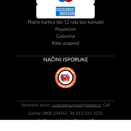
Platne kartice (do 12 rata bez kamate)
Pouzećem
Gotovina
Rate unapred
NAČINI ISPORUKE
Korisnički servis:
customersupport@zepter.rs
; Call
Centar: 0800 234567, Tel: 011/311-3233
© Copyright by
Zepter IT