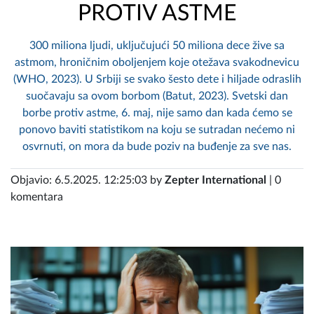
PROTIV ASTME
300 miliona ljudi, uključujući 50 miliona dece žive sa
astmom, hroničnim oboljenjem koje otežava svakodnevicu
(WHO, 2023). U Srbiji se svako šesto dete i hiljade odraslih
suočavaju sa ovom borbom (Batut, 2023). Svetski dan
borbe protiv astme, 6. maj, nije samo dan kada ćemo se
ponovo baviti statistikom na koju se sutradan nećemo ni
osvrnuti, on mora da bude poziv na buđenje za sve nas.
Objavio: 6.5.2025. 12:25:03 by
Zepter International
| 0
komentara