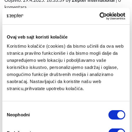
Objavio: 29.4.2025. 16:33:39 by
Zepter International
| 0
komentara
Ovaj veb sajt koristi kolačiće
Koristimo kolačiće (cookies) da bismo učinili da ova web
stranica pravilno funkcioniše i da bismo mogli dalje da
unapređujemo web lokaciju i poboljšavamo vaše
korisničko iskustvo, personalizujemo sadržaj i oglase,
omogućimo funkcije društvenih medija i analiziramo
saobraćaj. Nastavljajući da koristite našu web
stranicu,prihvatate upotrebu kolačića.
Избор
Neophodni
сагласности