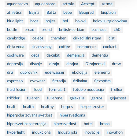
aqueenaevo
aqueenapro
artmix
Artzept
astma
athletics
Bajina
Bašta
bebe
Beograd
bioptron
blue light
boca
bojler
bol
bolovi
bolovi u zglobovima
bottle
bread
brend
british-serbian
business
c60
cambridge
celebs
chamber
cirkadijalni ritam
čist
čista voda
cleansymag
coffee
commerce
cookart
cookware
deca
dekubit
demencija
dementia
depresija
disanje
dizajn
dizajna
Dizajnerski
drew
dru
dubrovnik
edelwasser
ekologija
elementi
espresso
eyewear
filtracija
fizikalna
flexoptim
fluid fusion
food
formula 1
fotobiomodulacija
frellux
frižider
fuleren
fullerene
galaksija
garros
gojaznost
healt
health
healthy
herpes
herpes zoster
hiperpolarizovana svetlost
hipersvetlosna
hipersvetlosna terapija
hipersvetlost
hotel
hrana
hyperlight
indukciona
Industrijski
inovacije
inovation