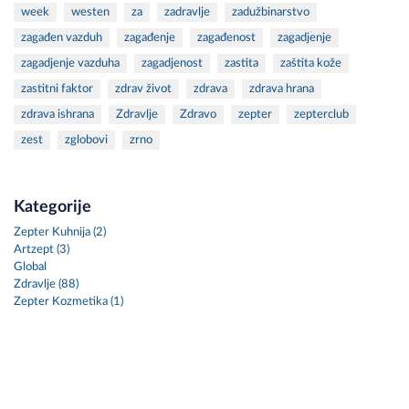
week
westen
za
zadravlje
zadužbinarstvo
zagađen vazduh
zagađenje
zagađenost
zagadjenje
zagadjenje vazduha
zagadjenost
zastita
zaštita kože
zastitni faktor
zdrav život
zdrava
zdrava hrana
zdrava ishrana
Zdravlje
Zdravo
zepter
zepterclub
zest
zglobovi
zrno
Kategorije
Zepter Kuhnija (2)
Artzept (3)
Global
Zdravlje (88)
Zepter Kozmetika (1)