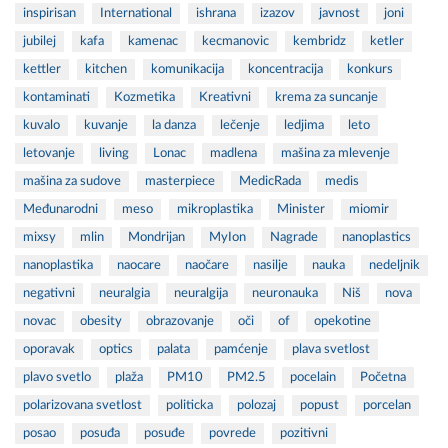
inspirisan
International
ishrana
izazov
javnost
joni
jubilej
kafa
kamenac
kecmanovic
kembridz
ketler
kettler
kitchen
komunikacija
koncentracija
konkurs
kontaminati
Kozmetika
Kreativni
krema za suncanje
kuvalo
kuvanje
la danza
lečenje
ledjima
leto
letovanje
living
Lonac
madlena
mašina za mlevenje
mašina za sudove
masterpiece
MedicRada
medis
Međunarodni
meso
mikroplastika
Minister
miomir
mixsy
mlin
Mondrijan
MyIon
Nagrade
nanoplastics
nanoplastika
naocare
naočare
nasilje
nauka
nedeljnik
negativni
neuralgia
neuralgija
neuronauka
Niš
nova
novac
obesity
obrazovanje
oči
of
opekotine
oporavak
optics
palata
pamćenje
plava svetlost
plavo svetlo
plaža
PM10
PM2.5
pocelain
Početna
polarizovana svetlost
politicka
polozaj
popust
porcelan
posao
posuđa
posuđe
povrede
pozitivni