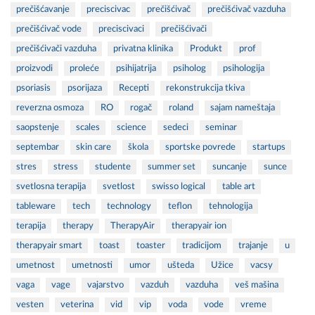
prečišćavanje
preciscivac
prečišćivač
prečišćivač vazduha
prečišćivač vode
preciscivaci
prečišćivači
prečišćivači vazduha
privatna klinika
Produkt
prof
proizvodi
proleće
psihijatrija
psiholog
psihologija
psoriasis
psorijaza
Recepti
rekonstrukcija tkiva
reverzna osmoza
RO
rogač
roland
sajam nameštaja
saopstenje
scales
science
sedeci
seminar
septembar
skin care
škola
sportske povrede
startups
stres
stress
studente
summer set
suncanje
sunce
svetlosna terapija
svetlost
swisso logical
table art
tableware
tech
technology
teflon
tehnologija
terapija
therapy
TherapyAir
therapyair ion
therapyair smart
toast
toaster
tradicijom
trajanje
u
umetnost
umetnosti
umor
ušteda
Užice
vacsy
vaga
vage
vajarstvo
vazduh
vazduha
veš mašina
vesten
veterina
vid
vip
voda
vode
vreme