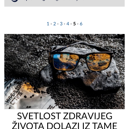
1
-
2
-
3
-
4
-
5
-
6
SVETLOST ZDRAVIJEG
ŽIVOTA DOLAZI IZ TAME