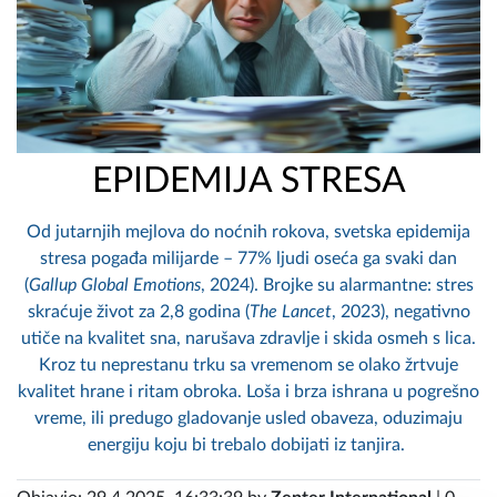
EPIDEMIJA STRESA
Od jutarnjih mejlova do noćnih rokova, svetska epidemija
stresa pogađa milijarde – 77% ljudi oseća ga svaki dan
(
Gallup Global Emotions
, 2024). Brojke su alarmantne: stres
skraćuje život za 2,8 godina (
The Lancet
, 2023), negativno
utiče na kvalitet sna, narušava zdravlje i skida osmeh s lica.
Kroz tu neprestanu trku sa vremenom se olako žrtvuje
kvalitet hrane i ritam obroka. Loša i brza ishrana u pogrešno
vreme, ili predugo gladovanje usled obaveza, oduzimaju
energiju koju bi trebalo dobijati iz tanjira.