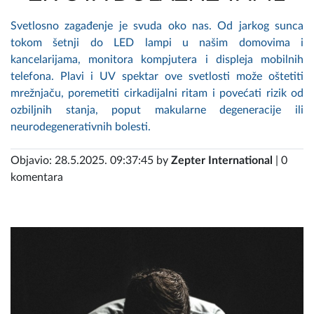
Svetlosno zagađenje je svuda oko nas. Od jarkog sunca
tokom šetnji do LED lampi u našim domovima i
kancelarijama, monitora kompjutera i displeja mobilnih
telefona. Plavi i UV spektar ove svetlosti može oštetiti
mrežnjaču, poremetiti cirkadijalni ritam i povećati rizik od
ozbiljnih stanja, poput makularne degeneracije ili
neurodegenerativnih bolesti.
Objavio: 28.5.2025. 09:37:45 by
Zepter International
| 0
komentara