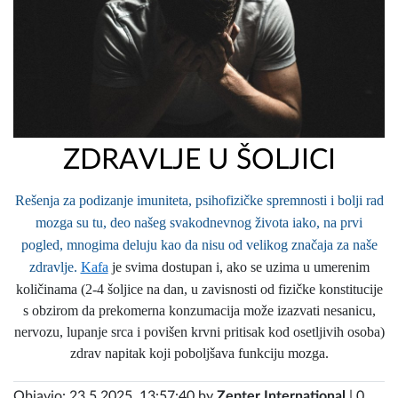
ZDRAVLJE U ŠOLJICI
Rešenja za podizanje imuniteta, psihofizičke spremnosti i bolji rad
mozga su tu, deo našeg svakodnevnog života iako, na prvi
pogled, mnogima deluju kao da nisu od velikog značaja za naše
zdravlje.
Kafa
je svima dostupan i, ako se uzima u umerenim
količinama (2-4 šoljice na dan, u zavisnosti od fizičke konstitucije
s obzirom da prekomerna konzumacija može izazvati nesanicu,
nervozu, lupanje srca i povišen krvni pritisak kod osetljivih osoba)
zdrav napitak koji poboljšava funkciju mozga.
Objavio: 23.5.2025. 13:57:40 by
Zepter International
| 0