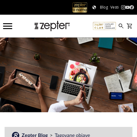
Blog
Vesti
#
Zepter Blog
Tagovane objave