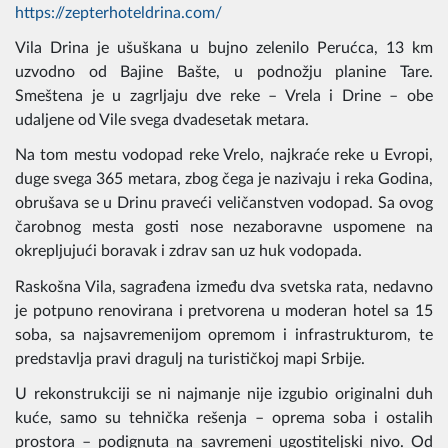
https://zepterhoteldrina.com/
Vila Drina je ušuškana u bujno zelenilo Perućca, 13 km
uzvodno od Bajine Bašte, u podnožju planine Tare.
Smeštena je u zagrljaju dve reke – Vrela i Drine – obe
udaljene od Vile svega dvadesetak metara.
Na tom mestu vodopad reke Vrelo, najkraće reke u Evropi,
duge svega 365 metara, zbog čega je nazivaju i reka Godina,
obrušava se u Drinu praveći veličanstven vodopad. Sa ovog
čarobnog mesta gosti nose nezaboravne uspomene na
okrepljujući boravak i zdrav san uz huk vodopada.
Raskošna Vila, sagrađena između dva svetska rata, nedavno
je potpuno renovirana i pretvorena u moderan hotel sa 15
soba, sa najsavremenijom opremom i infrastrukturom, te
predstavlja pravi dragulj na turističkoj mapi Srbije.
U rekonstrukciji se ni najmanje nije izgubio originalni duh
kuće, samo su tehnička rešenja – oprema soba i ostalih
prostora – podignuta na savremeni ugostiteljski nivo. Od