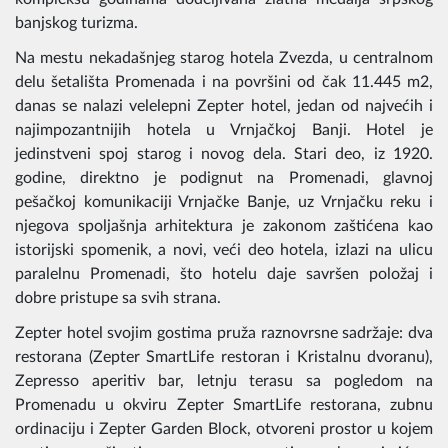
banjskog turizma.
Na mestu nekadašnjeg starog hotela Zvezda, u centralnom
delu šetališta Promenada i na površini od čak 11.445 m2,
danas se nalazi velelepni Zepter hotel, jedan od najvećih i
najimpozantnijih hotela u Vrnjačkoj Banji. Hotel je
jedinstveni spoj starog i novog dela. Stari deo, iz 1920.
godine, direktno je podignut na Promenadi, glavnoj
pešačkoj komunikaciji Vrnjačke Banje, uz Vrnjačku reku i
njegova spoljašnja arhitektura je zakonom zaštićena kao
istorijski spomenik, a novi, veći deo hotela, izlazi na ulicu
paralelnu Promenadi, što hotelu daje savršen položaj i
dobre pristupe sa svih strana.
Zepter hotel svojim gostima pruža raznovrsne sadržaje: dva
restorana (Zepter SmartLife restoran i Kristalnu dvoranu),
Zepresso aperitiv bar, letnju terasu sa pogledom na
Promenadu u okviru Zepter SmartLife restorana, zubnu
ordinaciju i Zepter Garden Block, otvoreni prostor u kojem