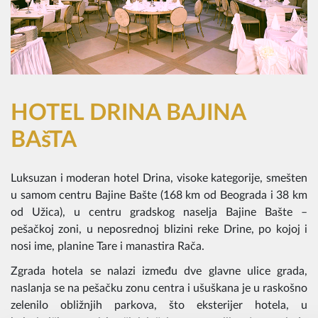
HOTEL DRINA BAJINA
BAšTA
Luksuzan i moderan hotel Drina, visoke kategorije, smešten
u samom centru Bajine Bašte (168 km od Beograda i 38 km
od Užica), u centru gradskog naselja Bajine Bašte –
pešačkoj zoni, u neposrednoj blizini reke Drine, po kojoj i
nosi ime, planine Tare i manastira Rača.
Zgrada hotela se nalazi između dve glavne ulice grada,
naslanja se na pešačku zonu centra i ušuškana je u raskošno
zelenilo obližnjih parkova, što eksterijer hotela, u