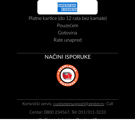
Platne kartice (do 12 rata bez kamate)
Pouzećem
Gotovina
Rate unapred
NAČINI ISPORUKE
Korisnički servis:
customersupport@zepter.rs
; Call
Centar: 0800 234567, Tel: 011/311-3233
© Copyright by
Zepter IT