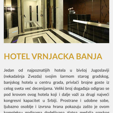
HOTEL VRNJACKA BANJA
Jedan od najpoznatijih hotela u bivšoj Jugoslaviji
(nekadašnja Zvezda) svojim šarmom starog gradskog,
banjskog hotela u centru grada, privlači brojne goste iz
celog sveta već decenijama. Veliki broj događaja odigrao se
pod krovom ovog hotela koji i dalje važi za drugi najveći
kongresni kapacitet u Srbiji. Prostrane i udobne sobe,
ljubazno osoblje i izvrsna hrana pokazuju zašto je ovom
kompleksu godinama dodeljivana zlatna medalja srpskog