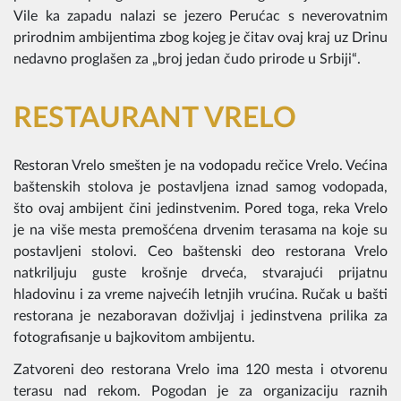
Vile ka zapadu nalazi se jezero Perućac s neverovatnim
prirodnim ambijentima zbog kojeg je čitav ovaj kraj uz Drinu
nedavno proglašen za „broj jedan čudo prirode u Srbiji“.
RESTAURANT VRELO
Restoran Vrelo smešten je na vodopadu rečice Vrelo. Većina
baštenskih stolova je postavljena iznad samog vodopada,
što ovaj ambijent čini jedinstvenim. Pored toga, reka Vrelo
je na više mesta premošćena drvenim terasama na koje su
postavljeni stolovi. Ceo baštenski deo restorana Vrelo
natkriljuju guste krošnje drveća, stvarajući prijatnu
hladovinu i za vreme najvećih letnjih vrućina. Ručak u bašti
restorana je nezaboravan doživljaj i jedinstvena prilika za
fotografisanje u bajkovitom ambijentu.
Zatvoreni deo restorana Vrelo ima 120 mesta i otvorenu
terasu nad rekom. Pogodan je za organizaciju raznih