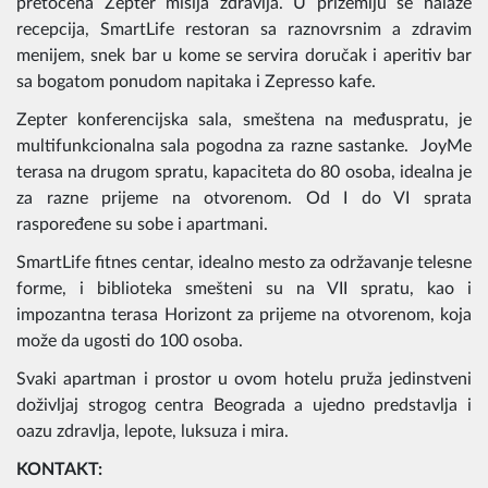
pretočena Zepter misija zdravlja. U prizemlju se nalaze
recepcija, SmartLife restoran sa raznovrsnim a zdravim
menijem, snek bar u kome se servira doručak i aperitiv bar
sa bogatom ponudom napitaka i Zepresso kafe.
Zepter konferencijska sala, smeštena na međuspratu, je
multifunkcionalna sala pogodna za razne sastanke. JoyMe
terasa na drugom spratu, kapaciteta do 80 osoba, idealna je
za razne prijeme na otvorenom. Od I do VI sprata
raspoređene su sobe i apartmani.
SmartLife fitnes centar, idealno mesto za održavanje telesne
forme, i biblioteka smešteni su na VII spratu, kao i
impozantna terasa Horizont za prijeme na otvorenom, koja
može da ugosti do 100 osoba.
Svaki apartman i prostor u ovom hotelu pruža jedinstveni
doživljaj strogog centra Beograda a ujedno predstavlja i
oazu zdravlja, lepote, luksuza i mira.
KONTAKT: