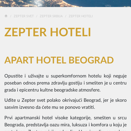
ZEPTER SVET
ZEPTER SRBIJA
ZEPTER HOTELI
ZEPTER HOTELI
APART HOTEL BEOGRAD
Opustite i uživajte u superkomfornom hotelu koji neguje
poseban odnos prema zdravlju gostiju i smešten je u centru
grada i epicentru kultne beogradske atmosfere.
Uđite u Zepter svet polako okrivajući Beograd, jer je skoro
sasvim izvesno da ćete mu se ponovo vratiti.
Prvi apartmanski hotel visoke kategorije, smešten u srcu
Beograda, predstavlja oazu mira, luksuza i komfora u koju je