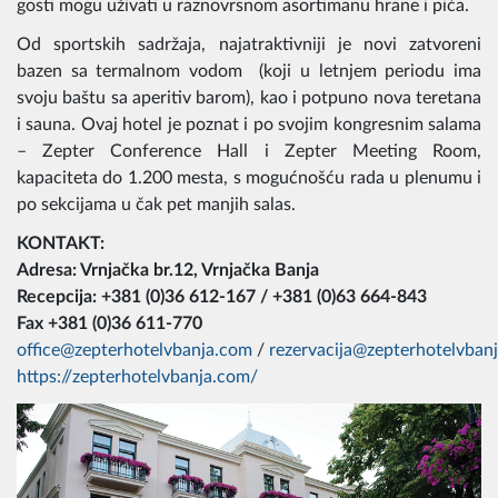
gosti mogu uživati u raznovrsnom asortimanu hrane i pića.
Od sportskih sadržaja, najatraktivniji je novi zatvoreni
bazen sa termalnom vodom (koji u letnjem periodu ima
svoju baštu sa aperitiv barom), kao i potpuno nova teretana
i sauna. Ovaj hotel je poznat i po svojim kongresnim salama
– Zepter Conference Hall i Zepter Meeting Room,
kapaciteta do 1.200 mesta, s mogućnošću rada u plenumu i
po sekcijama u čak pet manjih salas.
KONTAKT:
Adresa: Vrnjačka br.12, Vrnjačka Banja
Recepcija: +381 (0)36 612-167 / +381 (0)63 664-843
Fax +381 (0)36 611-770
office@zepterhotelvbanja.com
/
rezervacija@zepterhotelvban
https://zepterhotelvbanja.com/