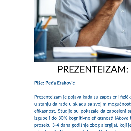
PREZENTEIZAM:
Piše: Peđa Eraković
Prezenteizam je pojava kada su zaposleni fizički
u stanju da rade u skladu sa svojim mogućnosti
efikasnost. Studije su pokazale da zaposleni 
izgube i do 30% kognitivne efikasnosti (
Above 
proseku 3-4 dana godišnje zbog alergija), koji j