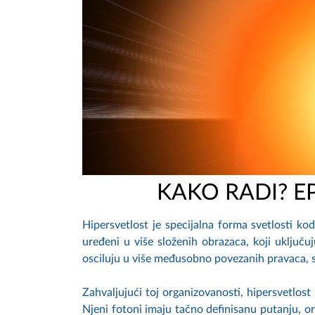
KAKO RADI? E
Hipersvetlost je specijalna forma svetlosti ko
uređeni u više složenih obrazaca, koji uključu
osciluju u više međusobno povezanih pravaca, 
Zahvaljujući toj organizovanosti, hipersvetlost 
Njeni fotoni imaju tačno definisanu putanju, ori