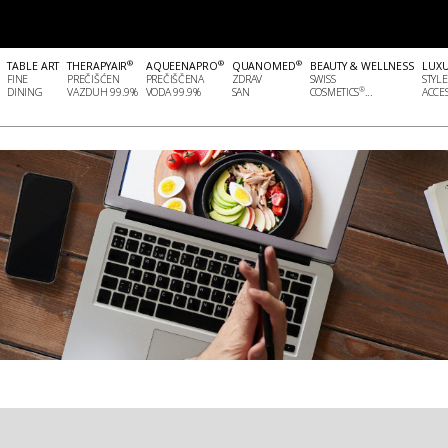
®
®
®
TABLE ART
THERAPYAIR
AQUEENAPRO
QUANOMED
BEAUTY & WELLNESS
LUX
FINE
PREČIŠĆEN
PREČIŠČENA
ZDRAV
SWISS
STYLE
®
DINING
VAZDUH 99.9%
VODA 99.9%
SAN
COSMETICS
...
ACCES