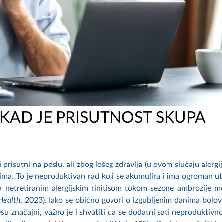
 KAD JE PRISUTNOST SKUPA
 prisutni na poslu, ali zbog lošeg zdravlja (u ovom slučaju alergij
ma. To je neproduktivan rad koji se akumulira i ima ogroman ut
sa netretiranim alergijskim rinitisom tokom sezone ambrozije 
Health
, 2023). Iako se obično govori o izgubljenim danima bolov
esu značajni, važno je i shvatiti da se dodatni sati neproduktivn