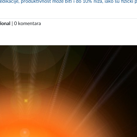
dikacije, produktivnost može biti i do 10% niža, iako su fizički p
ional
| 0 komentara