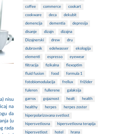
coffee
commerce
cookart
cookware
deca
dekubit
demencija
dementia
depresija
disanje
dizajn
dizajna
Dizajnerski
drew
dru
dubrovnik
edelwasser
ekologija
elementi
espresso
eyewear
filtracija
fizikalna
flexoptim
fluid fusion
food
formula 1
fotobiomodulacija
frellux
frižider
fuleren
fullerene
galaksija
garros
gojaznost
healt
health
a) nisu
icaj na
healthy
herpes
herpes zoster
mogu da
hiperpolarizovana svetlost
anja (u
hipersvetlosna
hipersvetlosna terapija
og rada
hipersvetlost
hotel
hrana