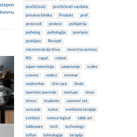
 stepen
prečišćivači
prečišćivači vazduha
odnevnu
privatna klinika
Produkt
prof
proizvodi
proleće
psihijatrija
psiholog
psihologija
psoriasis
psorijaza
Recepti
rekonstrukcija tkiva
reverzna osmoza
RO
rogač
roland
sajam nameštaja
saopstenje
scales
science
sedeci
seminar
septembar
skin care
škola
sportske povrede
startups
stres
stress
studente
summer set
suncanje
sunce
svetlosna terapija
svetlost
swisso logical
table art
tableware
tech
technology
teflon
tehnologija
terapija