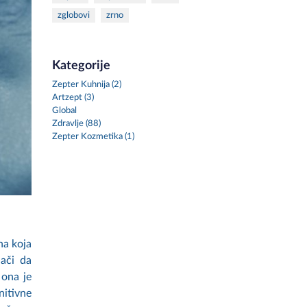
zglobovi
zrno
Kategorije
Zepter Kuhnija (2)
Artzept (3)
Global
Zdravlje (88)
Zepter Kozmetika (1)
na koja
nači da
 ona je
nitivne