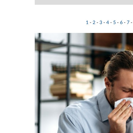
1
-
2
-
3
-
4
-
5
-
6
-
7
-