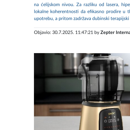
na ćelijskom nivou. Za razliku od lasera, hip
lokalne koherentnosti da efikasno prodire u t
upotrebu, a pritom zadržava dubinski terapijski
Objavio: 30.7.2025. 11:47:21 by
Zepter Interna