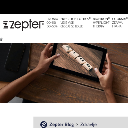
®
®
®
PROMO
HYPERLIGHT OPTICS
BIOPTRON
COOKART
OD -5%
VIDIŠ VIŠE.
HYPERLIGHT
ZDRAVA
DO -50%
OSEĆAŠ SE BOLJE.
THERAPY
HRANA
#
Zepter Blog
Zdravlje