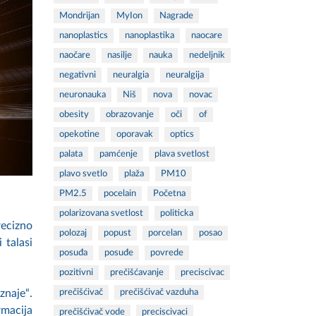
Mondrijan
MyIon
Nagrade
nanoplastics
nanoplastika
naocare
naočare
nasilje
nauka
nedeljnik
negativni
neuralgia
neuralgija
neuronauka
Niš
nova
novac
obesity
obrazovanje
oči
of
opekotine
oporavak
optics
palata
pamćenje
plava svetlost
plavo svetlo
plaža
PM10
PM2.5
pocelain
Početna
polarizovana svetlost
politicka
recizno
polozaj
popust
porcelan
posao
 talasi
posuđa
posuđe
povrede
pozitivni
prečišćavanje
preciscivac
prečišćivač
prečišćivač vazduha
znaje“.
rmacija
prečišćivač vode
preciscivaci