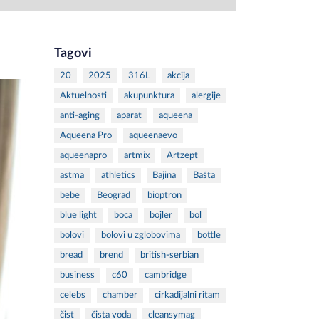
Tagovi
20
2025
316L
akcija
Aktuelnosti
akupunktura
alergije
anti-aging
aparat
aqueena
Aqueena Pro
aqueenaevo
aqueenapro
artmix
Artzept
astma
athletics
Bajina
Bašta
bebe
Beograd
bioptron
blue light
boca
bojler
bol
bolovi
bolovi u zglobovima
bottle
bread
brend
british-serbian
business
c60
cambridge
celebs
chamber
cirkadijalni ritam
čist
čista voda
cleansymag