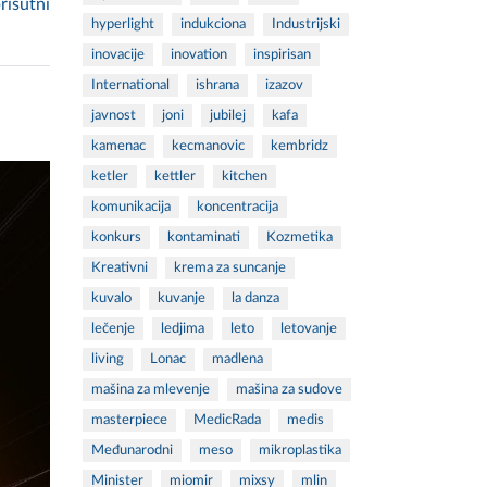
risutni
hyperlight
indukciona
Industrijski
inovacije
inovation
inspirisan
International
ishrana
izazov
javnost
joni
jubilej
kafa
kamenac
kecmanovic
kembridz
ketler
kettler
kitchen
komunikacija
koncentracija
konkurs
kontaminati
Kozmetika
Kreativni
krema za suncanje
kuvalo
kuvanje
la danza
lečenje
ledjima
leto
letovanje
living
Lonac
madlena
mašina za mlevenje
mašina za sudove
masterpiece
MedicRada
medis
Međunarodni
meso
mikroplastika
Minister
miomir
mixsy
mlin