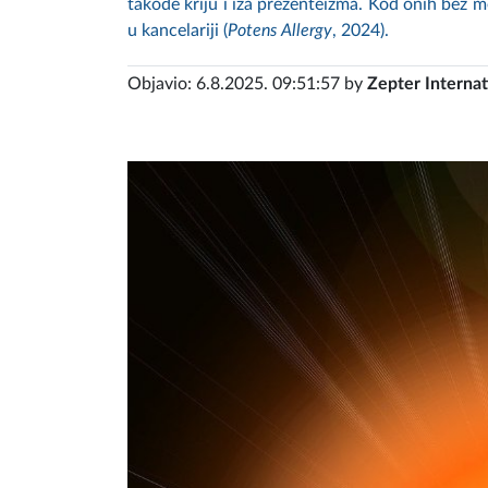
takođe kriju i iza prezenteizma. Kod onih bez me
u kancelariji (
Potens Allergy
, 2024).
Objavio: 6.8.2025. 09:51:57 by
Zepter Internat