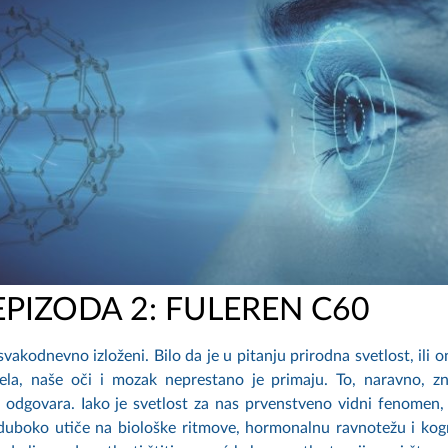
EPIZODA 2: FULEREN C60
akodnevno izloženi. Bilo da je u pitanju prirodna svetlost, ili o
nela, naše oči i mozak neprestano je primaju. To, naravno, z
 odgovara. Iako je svetlost za nas prvenstveno vidni fenomen,
 duboko utiče na biološke ritmove, hormonalnu ravnotežu i kog