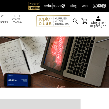
Serbia
Srpski
Blog
Vesti
URY
OUTLET
OD -5%
SORIES ...
DO -60%
Uloguj se /
Registruj se