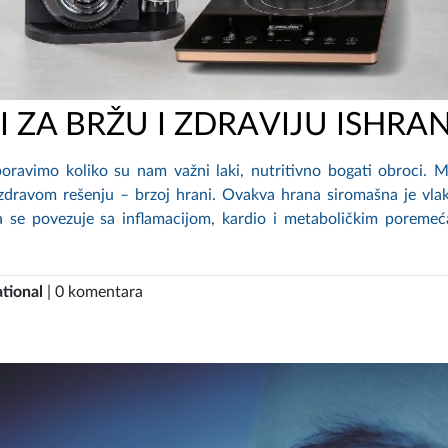
I ZA BRŽU I ZDRAVIJU ISHRA
oravimo koliko su nam važni laki, nutritivno bogati obroci. 
ezdravom rešenju – brzoj hrani. Ovakva hrana siromašna je vla
a se povezuje sa inflamacijom, kardio i metaboličkim poremeć
tional
| 0 komentara