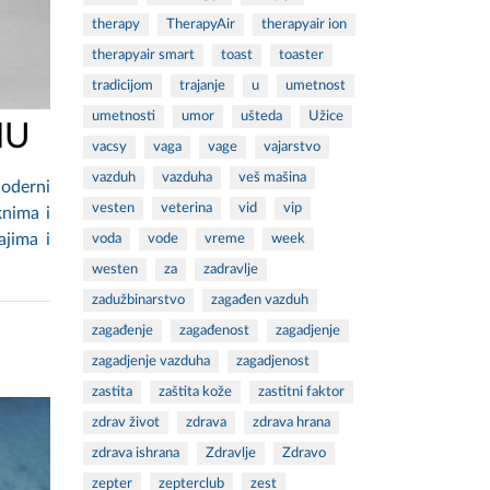
therapy
TherapyAir
therapyair ion
therapyair smart
toast
toaster
tradicijom
trajanje
u
umetnost
umetnosti
umor
ušteda
Užice
NU
vacsy
vaga
vage
vajarstvo
vazduh
vazduha
veš mašina
Moderni
vesten
veterina
vid
vip
knima i
ajima i
voda
vode
vreme
week
westen
za
zadravlje
zadužbinarstvo
zagađen vazduh
zagađenje
zagađenost
zagadjenje
zagadjenje vazduha
zagadjenost
zastita
zaštita kože
zastitni faktor
zdrav život
zdrava
zdrava hrana
zdrava ishrana
Zdravlje
Zdravo
zepter
zepterclub
zest