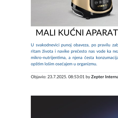
MALI KUĆNI APARAT
U svakodnevici punoj obaveza, po pravilu zab
ritam života i navike prečesto nas vode ka n
mikro-nutrijentima, a njena česta konzumacij
opštim lošim osećajem u organizmu.
Objavio: 23.7.2025. 08:53:01 by
Zepter Interna