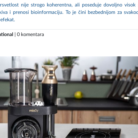
ersvetlost nije strogo koherentna, ali poseduje dovoljno visok
kiva i prenosi bioinformaciju. To je čini bezbednijom za svak
 efekat.
tional
| 0 komentara