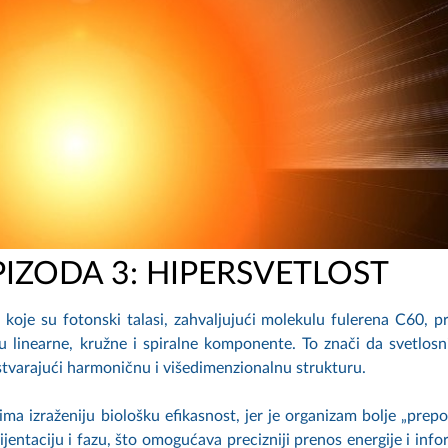
PIZODA 3: HIPERSVETLOST
d koje su fotonski talasi, zahvaljujući molekulu fulerena C60, p
ju linearne, kružne i spiralne komponente. To znači da svetlosni
stvarajući harmoničnu i višedimenzionalnu strukturu.
ima izraženiju biološku efikasnost, jer je organizam bolje „prepo
jentaciju i fazu, što omogućava precizniji prenos energije i info