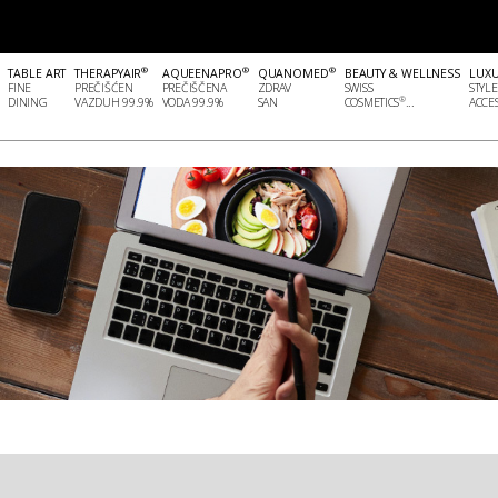
®
®
®
TABLE ART
THERAPYAIR
AQUEENAPRO
QUANOMED
BEAUTY & WELLNESS
LUX
FINE
PREČIŠĆEN
PREČIŠČENA
ZDRAV
SWISS
STYLE
®
DINING
VAZDUH 99.9%
VODA 99.9%
SAN
COSMETICS
...
ACCES