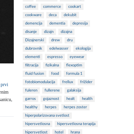
coffee
commerce
cookart
cookware
deca
dekubit
demencija
dementia
depresija
disanje
dizajn
dizajna
Dizajnerski
drew
dru
dubrovnik
edelwasser
ekologija
elementi
espresso
eyewear
filtracija
fizikalna
flexoptim
fluid fusion
food
formula 1
fotobiomodulacija
frellux
frižider
 prvi
fuleren
fullerene
galaksija
renim
garros
gojaznost
healt
health
sanicu,
healthy
herpes
herpes zoster
hiperpolarizovana svetlost
hipersvetlosna
hipersvetlosna terapija
hipersvetlost
hotel
hrana