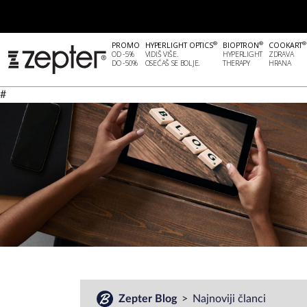
®
®
®
PROMO
HYPERLIGHT OPTICS
BIOPTRON
COOKART
OD -5%
VIDIŠ VIŠE.
HYPERLIGHT
ZDRAVA
DO -50%
OSEĆAŠ SE BOLJE.
THERAPY
HRANA
#
Zepter Blog
Najnoviji članci