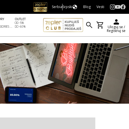
Serbia
Srpski
Blog
Vesti
URY
OUTLET
OD -5%
SORIES ...
DO -60%
Uloguj se /
Registruj se