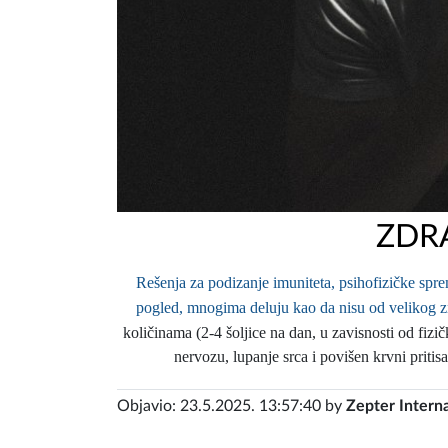
ZDRA
Rešenja za podizanje imuniteta, psihofizičke spre
pogled, mnogima deluju kao da nisu od velikog z
količinama (2-4 šoljice na dan, u zavisnosti od fiz
nervozu, lupanje srca i povišen krvni priti
Objavio: 23.5.2025. 13:57:40 by
Zepter Interna