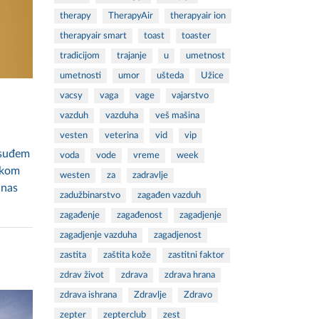
therapy
TherapyAir
therapyair ion
therapyair smart
toast
toaster
tradicijom
trajanje
u
umetnost
umetnosti
umor
ušteda
Užice
vacsy
vaga
vage
vajarstvo
vazduh
vazduha
veš mašina
vesten
veterina
vid
vip
osuđem
voda
vode
vreme
week
Tokom
westen
za
zadravlje
anas
zadužbinarstvo
zagađen vazduh
zagađenje
zagađenost
zagadjenje
zagadjenje vazduha
zagadjenost
zastita
zaštita kože
zastitni faktor
zdrav život
zdrava
zdrava hrana
zdrava ishrana
Zdravlje
Zdravo
zepter
zepterclub
zest