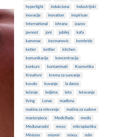
hyperlight
indukciona
Industrijski
inovacije
inovation
inspirisan
International
ishrana
izazov
javnost
joni
jubilej
kafa
kamenac
kecmanovic
kembridz
ketler
kettler
kitchen
komunikacija
koncentracija
konkurs
kontaminati
Kozmetika
Kreativni
krema za suncanje
kuvalo
kuvanje
la danza
lečenje
ledjima
leto
letovanje
living
Lonac
madlena
mašina za mlevenje
mašina za sudove
masterpiece
MedicRada
medis
Međunarodni
meso
mikroplastika
Minister
miomir
mixsy
mlin