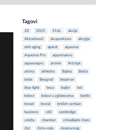
Tagovi
20
2025
316L
akcija
Aktuelnosti
akupunktura
alergije
anti-aging
aparat
aqueena
Aqueena Pro
aqueenaevo
aqueenapro
artmix
Artzept
astma
athletics
Bajina
Bašta
bebe
Beograd
bioptron
blue light
boca
bojler
bol
bolovi
bolovi u zglobovima
bottle
bread
brend
british-serbian
business
c60
cambridge
celebs
chamber
cirkadijalni ritam
čist
čista voda
cleansymag