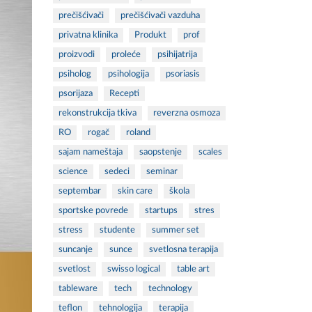
prečišćivači
prečišćivači vazduha
privatna klinika
Produkt
prof
proizvodi
proleće
psihijatrija
psiholog
psihologija
psoriasis
psorijaza
Recepti
rekonstrukcija tkiva
reverzna osmoza
RO
rogač
roland
sajam nameštaja
saopstenje
scales
science
sedeci
seminar
septembar
skin care
škola
sportske povrede
startups
stres
stress
studente
summer set
suncanje
sunce
svetlosna terapija
svetlost
swisso logical
table art
tableware
tech
technology
teflon
tehnologija
terapija