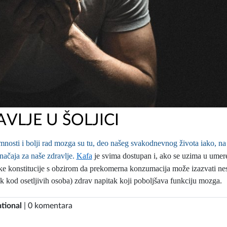
VLJE U ŠOLJICI
mnosti i bolji rad mozga su tu, deo našeg svakodnevnog života iako, na
načaja za naše zdravlje.
Kafa
je svima dostupan i, ako se uzima u ume
ičke konstitucije s obzirom da prekomerna konzumacija može izazvati ne
sak kod osetljivih osoba) zdrav napitak koji poboljšava funkciju mozga.
tional
| 0 komentara