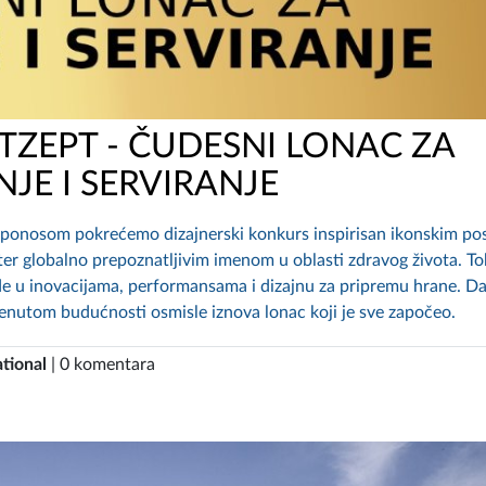
TZEPT - ČUDESNI LONAC ZA
JE I SERVIRANJE
 ponosom pokrećemo dizajnerski konkurs inspirisan ikonskim p
epter globalno prepoznatljivim imenom u oblasti zdravog života. 
arde u inovacijama, performansama i dizajnu za pripremu hrane. D
enutom budućnosti osmisle iznova lonac koji je sve započeo.
tional
| 0 komentara