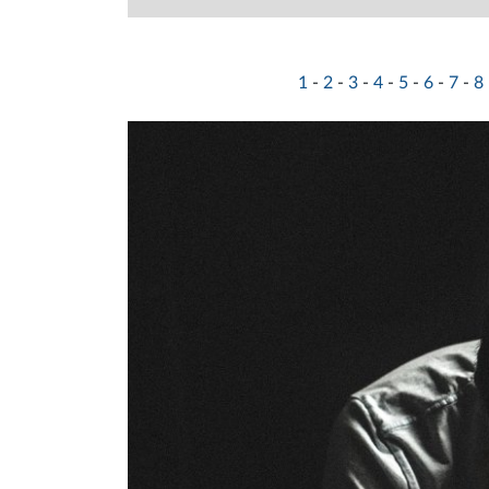
1
-
2
-
3
-
4
-
5
-
6
-
7
-
8