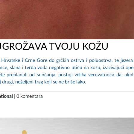
UGROŽAVA TVOJU KOŽU
Hrvatske i Crne Gore do grčkih ostrva i poluostrva, te jezera 
nce, slana i tvrda voda negativno utiču na kožu, izazivajući ope
te preplanuli od sunčanja, postoji velika verovatnoća da, ukol
rugi, neželjeni trag koji se ne briše lako.
tional
| 0 komentara