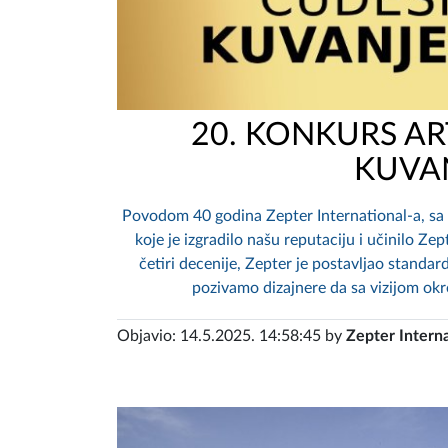
20. KONKURS AR
KUVAN
Povodom 40 godina Zepter International-a, sa
koje je izgradilo našu reputaciju i učinilo Z
četiri decenije, Zepter je postavljao stand
pozivamo dizajnere da sa vizijom okr
Objavio: 14.5.2025. 14:58:45 by
Zepter Interna