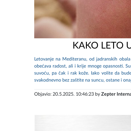
KAKO LETO 
Letovanje na Mediteranu, od jadranskih obala 
obećava radost, ali i krije mnoge opasnosti. Su
suvoću, pa čak i rak kože. Iako volite da bude
svakodnevno bez zaštite na suncu, ostane i onaj d
Objavio: 20.5.2025. 10:46:23 by
Zepter Interna