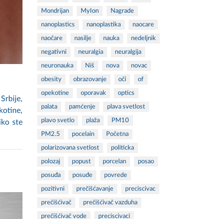
Mondrijan
MyIon
Nagrade
nanoplastics
nanoplastika
naocare
naočare
nasilje
nauka
nedeljnik
negativni
neuralgia
neuralgija
neuronauka
Niš
nova
novac
obesity
obrazovanje
oči
of
opekotine
oporavak
optics
Srbije,
palata
pamćenje
plava svetlost
kotine,
plavo svetlo
plaža
PM10
iko ste
PM2.5
pocelain
Početna
polarizovana svetlost
politicka
polozaj
popust
porcelan
posao
posuđa
posuđe
povrede
pozitivni
prečišćavanje
preciscivac
prečišćivač
prečišćivač vazduha
prečišćivač vode
preciscivaci