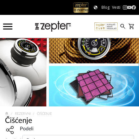
Blog
Vesti
REZERVNI
ČIŠĆENJE
Čišćenje
Share widget, open sharing modal with Enter
Podeli