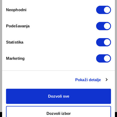
Избор
Prodavnice
Neophodni
сагласности
Posao
INFORMACIJE
Dozvola za prodaju medicinskih proizvoda
Podešavanja
Dokumenti
Opšte odredbe Internet trgovine
Statistika
Uslovi dostave i načini plaćanja
ZepterClub uslovi
Politika privatnosti
Marketing
Servisni centri
Uslovi čuvanja poslovne tajne
NAĐITE NAS
Pokaži detalje
Facebook
Instagram
Youtube
Dozvoli sve
Dozvoli izbor