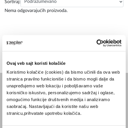
Sortiraj:
Nema odgovarajućih proizvoda.
Ovaj veb sajt koristi kolačiće
Koristimo kolačiće (cookies) da bismo učinili da ova web
stranica pravilno funkcioniše i da bismo mogli dalje da
unapređujemo web lokaciju i poboljšavamo vaše
KOMPANIJA
korisničko iskustvo, personalizujemo sadržaj i oglase,
omogućimo funkcije društvenih medija i analiziramo
Blog
saobraćaj. Nastavljajući da koristite našu web
Misija
stranicu,prihvatate upotrebu kolačića.
O Kompaniji
Kontakt
Zepter Srbija