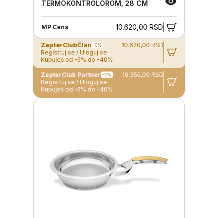
TERMOKONTROLOROM, 28 CM
10.620,00 RSD
MP Cena
ZepterClub
Član
10.620,00 RSD
-0%
Registruj se / Uloguj se
Kupuješ od -5% do -40%
ZepterClub Partner
10.355,00 RSD
-2%
Registruj se / Uloguj se
Kupuješ od -5% do -40%