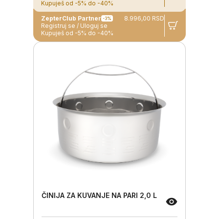
Kupuješ od -5% do -40%
ZepterClub Partner
8.996,00 RSD
-3%
Registruj se / Uloguj se
Kupuješ od -5% do -40%
ČINIJA ZA KUVANJE NA PARI 2,0 L