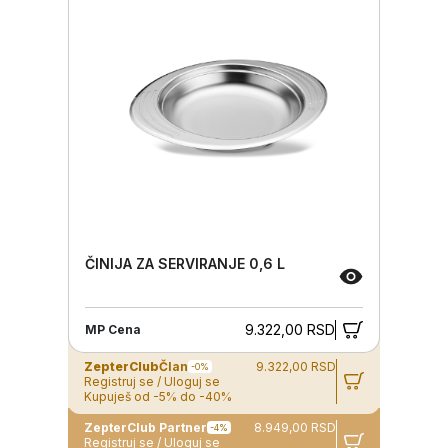
ČINIJA ZA SERVIRANJE 0,6 L
9.322,00 RSD
MP Cena
ZepterClub
Član
9.322,00 RSD
-0%
Registruj se / Uloguj se
Kupuješ od -5% do -40%
ZepterClub Partner
8.949,00 RSD
-4%
Registruj se / Uloguj se