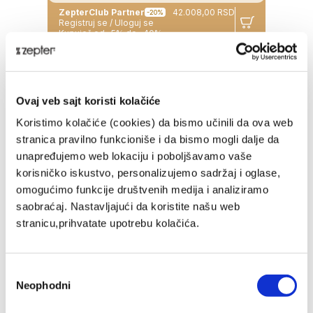
ZepterClub Partner
42.008,00 RSD
-20%
Registruj se / Uloguj se
Kupuješ od -5% do -40%
Ovaj veb sajt koristi kolačiće
Koristimo kolačiće (cookies) da bismo učinili da ova web
stranica pravilno funkcioniše i da bismo mogli dalje da
unapređujemo web lokaciju i poboljšavamo vaše
korisničko iskustvo, personalizujemo sadržaj i oglase,
omogućimo funkcije društvenih medija i analiziramo
saobraćaj. Nastavljajući da koristite našu web
stranicu,prihvatate upotrebu kolačića.
GRILER 3,0 L / Ø 28 CM
Избор
Neophodni
сагласности
66.080,00 RSD
MP Cena