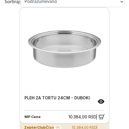
Sortiraj:
PLEH ZA TORTU 24CM - DUBOKI
10.384,00 RSD
MP Cena
ZepterClub
Član
10.384,00 RSD
-0%