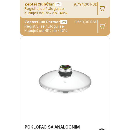
ZepterClub
Član
9.794,00 RSD
-0%
Registruj se / Uloguj se
Kupuješ od -5% do -40%
ZepterClub Partner
9.550,00 RSD
-2%
Registruj se / Uloguj se
Kupuješ od -5% do -40%
POKLOPAC SA ANALOGNIM