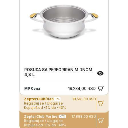
POSUDA SA PERFORIRANIM DNOM
4,8 L
19.234,00 RSD
MP Cena
ZepterClub
Član
18.561,00 RSD
-3%
Registruj se / Uloguj se
Kupuješ od -5% do -40%
ZepterClub Partner
17.888,00 RSD
-7%
Registruj se / Uloguj se
Kupuješ od -5% do -40%