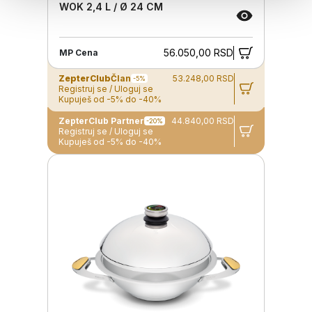
WOK 2,4 L / Ø 24 CM
56.050,00 RSD
MP Cena
ZepterClub
Član
53.248,00 RSD
-5%
Registruj se / Uloguj se
Kupuješ od -5% do -40%
ZepterClub Partner
44.840,00 RSD
-20%
Registruj se / Uloguj se
Kupuješ od -5% do -40%