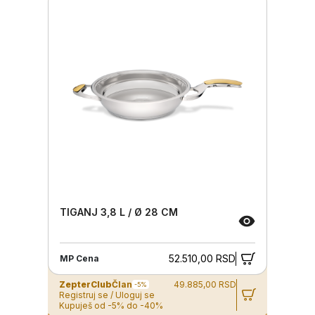
TIGANJ 3,8 L / Ø 28 CM
52.510,00 RSD
MP Cena
ZepterClub
Član
49.885,00 RSD
-5%
Registruj se / Uloguj se
Kupuješ od -5% do -40%