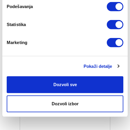
Podešavanja
ZepterClub
Član
59.472,00 RSD
-10%
Registruj se / Uloguj se
Kupuješ od -5% do -40%
Statistika
ZepterClub Partner
52.864,00 RSD
-20%
Registruj se / Uloguj se
Kupuješ od -5% do -40%
Marketing
Pokaži detalje
Dozvoli sve
Dozvoli izbor