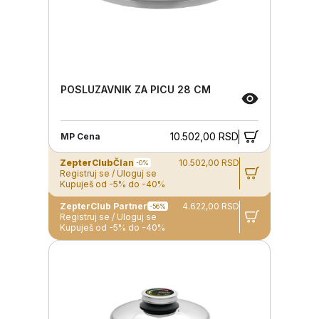
POSLUZAVNIK ZA PICU 28 CM
10.502,00 RSD
MP Cena
ZepterClub
Član
10.502,00 RSD
-0%
Registruj se / Uloguj se
Kupuješ od -5% do -40%
ZepterClub Partner
4.622,00 RSD
-56%
Registruj se / Uloguj se
Kupuješ od -5% do -40%