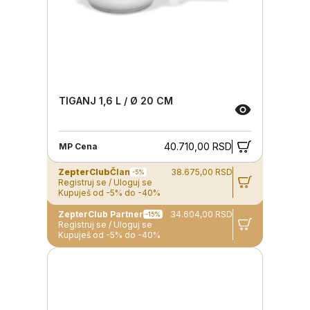
TIGANJ 1,6 L / Ø 20 CM
40.710,00 RSD
MP Cena
ZepterClub
Član
38.675,00 RSD
-5%
Registruj se / Uloguj se
Kupuješ od -5% do -40%
ZepterClub Partner
34.604,00 RSD
-15%
Registruj se / Uloguj se
Kupuješ od -5% do -40%