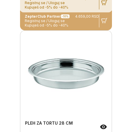
Registruj se / Uloguj se
Kupuješ od -5% do -40%
ZepterClub Partner
4.659,00 RSD
-55%
Registruj se / Uloguj se
Kupuješ od -5% do -40%
PLEH ZA TORTU 28 CM