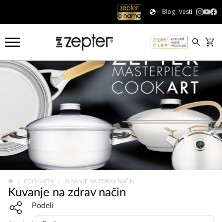
Blog
Vesti
COOKART®
KUVANJE NA ZDRAV NAČIN
Kuvanje na zdrav način
Share widget, open sharing modal with Enter
Podeli