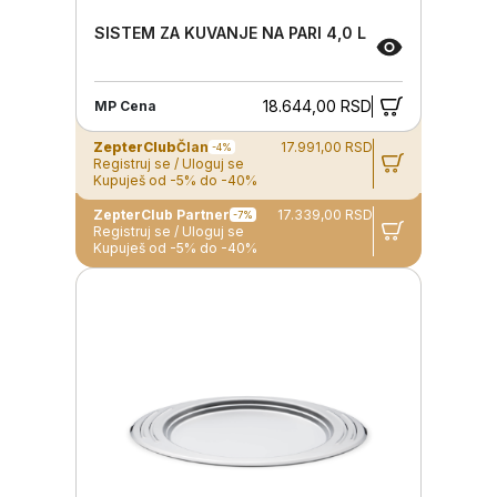
SISTEM ZA KUVANJE NA PARI 4,0 L
18.644,00 RSD
MP Cena
ZepterClub
Član
17.991,00 RSD
-4%
Registruj se / Uloguj se
Kupuješ od -5% do -40%
ZepterClub Partner
17.339,00 RSD
-7%
Registruj se / Uloguj se
Kupuješ od -5% do -40%