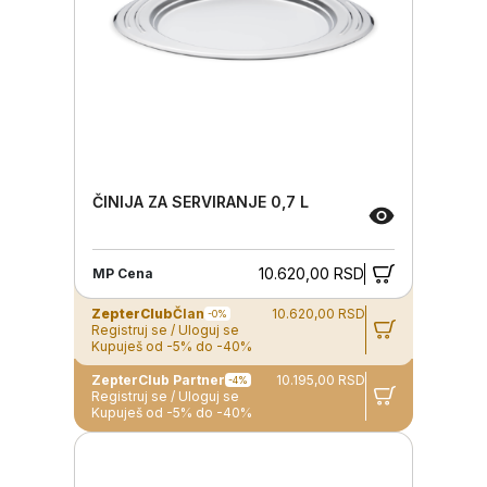
ČINIJA ZA SERVIRANJE 0,7 L
10.620,00 RSD
MP Cena
ZepterClub
Član
10.620,00 RSD
-0%
Registruj se / Uloguj se
Kupuješ od -5% do -40%
ZepterClub Partner
10.195,00 RSD
-4%
Registruj se / Uloguj se
Kupuješ od -5% do -40%