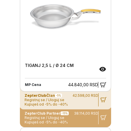
TIGANJ 2,5 L / Ø 24 CM
44.840,00 RSD
MP Cena
ZepterClub
Član
42.598,00 RSD
-5%
Registruj se / Uloguj se
Kupuješ od -5% do -40%
ZepterClub Partner
38.114,00 RSD
-15%
Registruj se / Uloguj se
Kupuješ od -5% do -40%