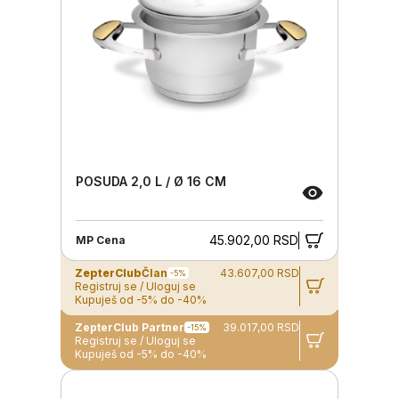
POSUDA 2,0 L / Ø 16 CM
45.902,00 RSD
MP Cena
ZepterClub
Član
43.607,00 RSD
-5%
Registruj se / Uloguj se
Kupuješ od -5% do -40%
ZepterClub Partner
39.017,00 RSD
-15%
Registruj se / Uloguj se
Kupuješ od -5% do -40%