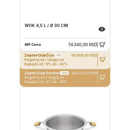
WOK 4,5 L / Ø 30 CM
74.340,00 RSD
MP Cena
ZepterClub
Član
66.906,00 RSD
-10%
Registruj se / Uloguj se
Kupuješ od -5% do -40%
ZepterClub Partner
59.472,00 RSD
-20%
Registruj se / Uloguj se
Kupuješ od -5% do -40%