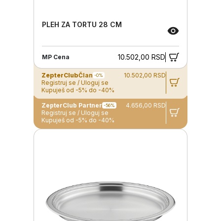
PLEH ZA TORTU 28 CM
10.502,00 RSD
MP Cena
ZepterClub
Član
10.502,00 RSD
-0%
Registruj se / Uloguj se
Kupuješ od -5% do -40%
ZepterClub Partner
4.656,00 RSD
-56%
Registruj se / Uloguj se
Kupuješ od -5% do -40%