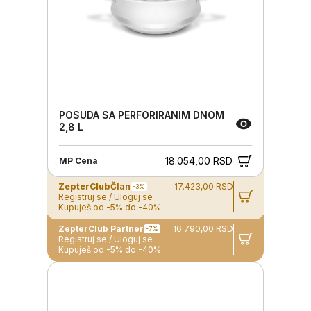
POSUDA SA PERFORIRANIM DNOM
2,8 L
18.054,00 RSD
MP Cena
ZepterClub
Član
17.423,00 RSD
-3%
Registruj se / Uloguj se
Kupuješ od -5% do -40%
ZepterClub Partner
16.790,00 RSD
-7%
Registruj se / Uloguj se
Kupuješ od -5% do -40%