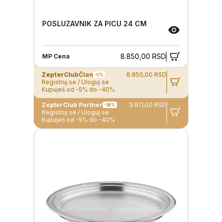
POSLUZAVNIK ZA PICU 24 CM
8.850,00 RSD
MP Cena
ZepterClub
Član
8.850,00 RSD
-0%
Registruj se / Uloguj se
Kupuješ od -5% do -40%
ZepterClub Partner
3.911,00 RSD
-56%
Registruj se / Uloguj se
Kupuješ od -5% do -40%