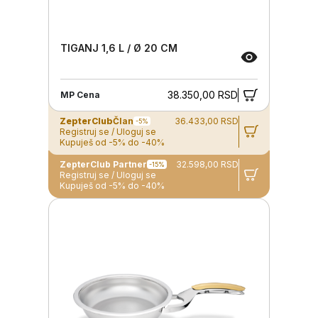
TIGANJ 1,6 L / Ø 20 CM
38.350,00 RSD
MP Cena
ZepterClub
Član
36.433,00 RSD
-5%
Registruj se / Uloguj se
Kupuješ od -5% do -40%
ZepterClub Partner
32.598,00 RSD
-15%
Registruj se / Uloguj se
Kupuješ od -5% do -40%