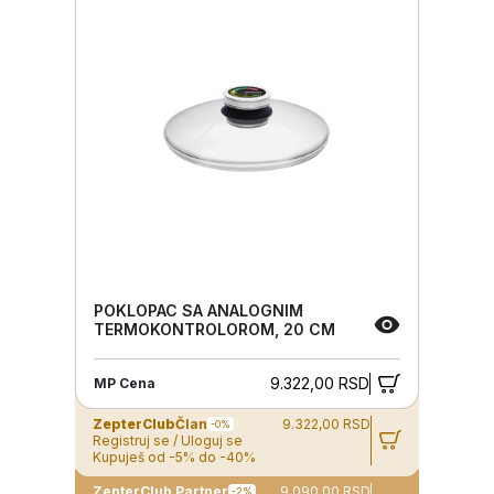
POKLOPAC SA ANALOGNIM
TERMOKONTROLOROM, 20 CM
9.322,00 RSD
MP Cena
ZepterClub
Član
9.322,00 RSD
-0%
Registruj se / Uloguj se
Kupuješ od -5% do -40%
ZepterClub Partner
9.090,00 RSD
-2%