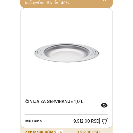
Kupuješ od -5% do -40%
ČINIJA ZA SERVIRANJE 1,0 L
9.912,00 RSD
MP Cena
ZepterClub
Član
9.912,00 RSD
-0%